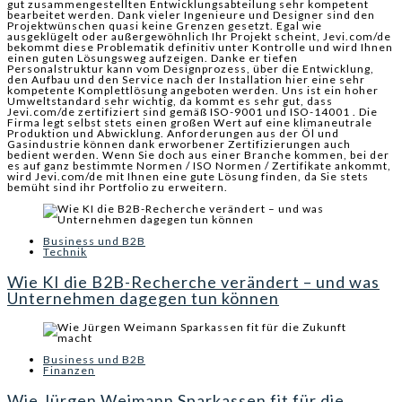
gut zusammengestellten Entwicklungsabteilung sehr kompetent
bearbeitet werden. Dank vieler Ingenieure und Designer sind den
Projektwünschen quasi keine Grenzen gesetzt.
Egal wie
ausgeklügelt oder außergewöhnlich Ihr Projekt scheint, Jevi.com/de
bekommt diese Problematik definitiv unter Kontrolle und wird Ihnen
einen guten Lösungsweg aufzeigen. Danke er tiefen
Personalstruktur kann vom Designprozess, über die Entwicklung,
den Aufbau und den Service nach der Installation hier eine sehr
kompetente Komplettlösung angeboten werden. Uns ist ein hoher
Umweltstandard sehr wichtig, da kommt es sehr gut, dass
Jevi.com/de zertifiziert sind gemäß ISO-9001 und ISO-14001 . Die
Firma legt selbst stets einen großen Wert auf eine klimaneutrale
Produktion und Abwicklung. Anforderungen aus der Öl und
Gasindustrie können dank erworbener Zertifizierungen auch
bedient werden. Wenn Sie doch aus einer Branche kommen, bei der
es auf ganz bestimmte Normen / ISO Normen / Zertifikate ankommt,
wird Jevi.com/de mit Ihnen eine gute Lösung finden, da Sie stets
bemüht sind ihr Portfolio zu erweitern.
Business und B2B
Technik
Wie KI die B2B-Recherche verändert – und was
Unternehmen dagegen tun können
Business und B2B
Finanzen
Wie Jürgen Weimann Sparkassen fit für die