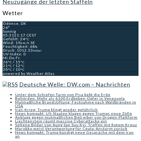
Neuzugänge der letzten Staffeln
Wetter
Odense, DK
24°
Sonnig
05:31
21:17 CEST
Gefühlt: 24
°C
Wind: 19
SE
km/h
Feuchtigkeit: 68
%
Druck: 1012.53
mbar
UV-Index: 0
Mi.
Do.
Fr.
26
/ 15
°C
°C
21
/ 12
°C
°C
20
/ 10
°C
°C
powered by
Weather Atlas
Deutsche Welle: DW.com – Nachrichten
Unter dem Schiefen Turm von Pisa bebt die Erde
Behörden: Mehr als 6100 Erdbeben-Opfer in Venezuela
Mutmaßliche Brandstiftung: Festnahme nach Waldbränden in
USA
Iran-Krieg: Trump klingt wieder gefährlich
News kompakt: US-Staaten klagen gegen Trumps neue Zölle
Anklage gegen mutmaßlichen Betreiber von Drogen-Plattform
Liechtenstein räumt massive Cyberattacke ein
Seltene Bilder von Aung San Suu Kyi: Treffen mit Rotem Kreuz
Marokko weist Verantwortung für Ceuta-Ansturm zurück
News kompakt: Trump kündigt neue Gespräche mit dem Iran
an