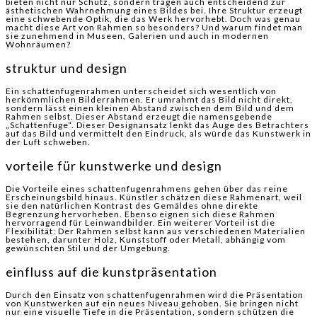
bieten nicht nur Schutz, sondern tragen auch entscheidend zur
ästhetischen Wahrnehmung eines Bildes bei. Ihre Struktur erzeugt
eine schwebende Optik, die das Werk hervorhebt. Doch was genau
macht diese Art von Rahmen so besonders? Und warum findet man
sie zunehmend in Museen, Galerien und auch in modernen
Wohnräumen?
struktur und design
Ein schattenfugenrahmen unterscheidet sich wesentlich von
herkömmlichen Bilderrahmen. Er umrahmt das Bild nicht direkt,
sondern lässt einen kleinen Abstand zwischen dem Bild und dem
Rahmen selbst. Dieser Abstand erzeugt die namensgebende
„Schattenfuge“. Dieser Designansatz lenkt das Auge des Betrachters
auf das Bild und vermittelt den Eindruck, als würde das Kunstwerk in
der Luft schweben.
vorteile für kunstwerke und design
Die Vorteile eines schattenfugenrahmens gehen über das reine
Erscheinungsbild hinaus. Künstler schätzen diese Rahmenart, weil
sie den natürlichen Kontrast des Gemäldes ohne direkte
Begrenzung hervorheben. Ebenso eignen sich diese Rahmen
hervorragend für Leinwandbilder. Ein weiterer Vorteil ist die
Flexibilität: Der Rahmen selbst kann aus verschiedenen Materialien
bestehen, darunter Holz, Kunststoff oder Metall, abhängig vom
gewünschten Stil und der Umgebung.
einfluss auf die kunstpräsentation
Durch den Einsatz von schattenfugenrahmen wird die Präsentation
von Kunstwerken auf ein neues Niveau gehoben. Sie bringen nicht
nur eine visuelle Tiefe in die Präsentation, sondern schützen die