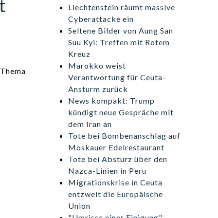
t
Liechtenstein räumt massive
Cyberattacke ein
Seltene Bilder von Aung San
Suu Kyi: Treffen mit Rotem
Kreuz
Marokko weist
n Thema
Verantwortung für Ceuta-
Ansturm zurück
News kompakt: Trump
kündigt neue Gespräche mit
dem Iran an
Tote bei Bombenanschlag auf
Moskauer Edelrestaurant
Tote bei Absturz über den
Nazca-Linien in Peru
Migrationskrise in Ceuta
entzweit die Europäische
Union
"Umrisse einer Einigung" -