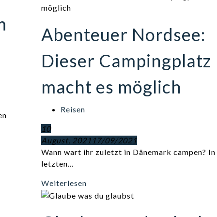
m
Abenteuer Nordsee:
Dieser Campingplatz
macht es möglich
Reisen
en
10
August, 2021
17/09/2021
Wann wart ihr zuletzt in Dänemark campen? In
letzten…
Weiterlesen