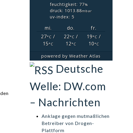
feuchtigkeit: 77
%
druck: 1013.88
mbar
uv-index: 5
mi.
do.
fr.
27
/
22
/
19
/
°C
°C
°C
15
12
10
°C
°C
°C
powered by
Weather Atlas
Deutsche
Welle: DW.com
 den
– Nachrichten
Anklage gegen mutmaßlichen
Betreiber von Drogen-
Plattform