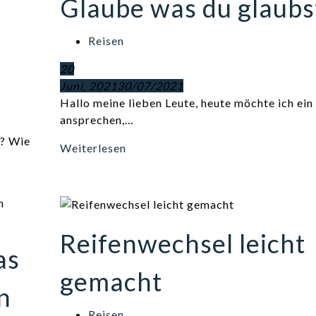
Glaube was du glaubs
Reisen
20
Juni, 2021
30/07/2021
Hallo meine lieben Leute, heute möchte ich ei
ansprechen,…
s? Wie
Weiterlesen
Reifenwechsel leicht
as
gemacht
n
Reisen