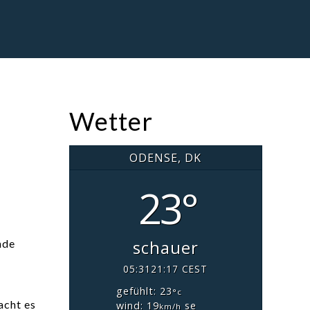
Wetter
ODENSE, DK
23°
schauer
nde
05:31
21:17 CEST
gefühlt: 23
°c
wind: 19
se
km/h