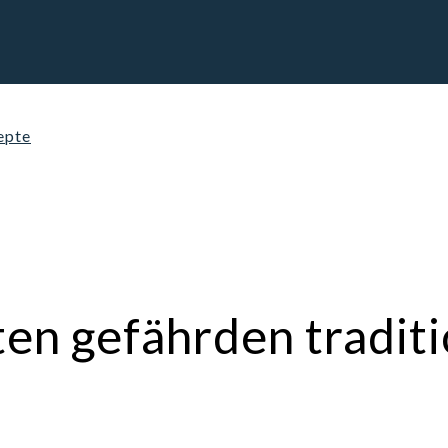
epte
ten gefährden tradit