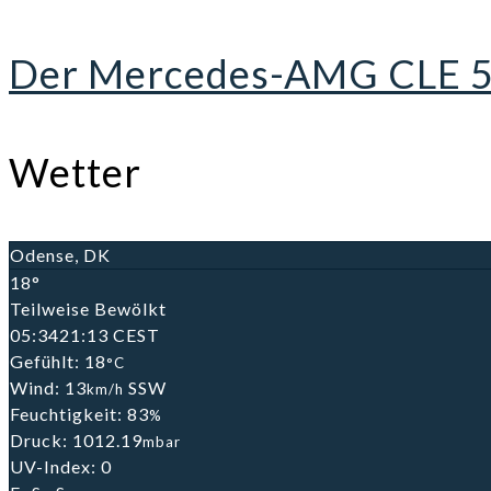
Der Mercedes-AMG CLE 53:
Wetter
Odense, DK
18°
Teilweise Bewölkt
05:34
21:13 CEST
Gefühlt: 18
°C
Wind: 13
SSW
km/h
Feuchtigkeit: 83
%
Druck: 1012.19
mbar
UV-Index: 0