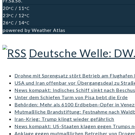
Fr.
Sa.
So.
20
/ 11
°C
°C
23
/ 12
°C
°C
26
/ 14
°C
°C
powered by
Weather Atlas
Deutsche Welle: DW
Drohne mit Sprengsatz stört Betrieb am Flughafen 
USA und Iran offenbar vor Übergangsdeal zu Stra
News kompakt: Indisches Schiff sinkt nach Beschu
Unter dem Schiefen Turm von Pisa bebt die Erde
Behörden: Mehr als 6100 Erdbeben-Opfer in Venez
Mutmaßliche Brandstiftung: Festnahme nach Wald
Iran-Krieg: Trump klingt wieder gefährlich
News kompakt: US-Staaten klagen gegen Trumps n
Anklage gegen mutmaßlichen Betreiber von Droge