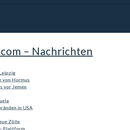
.com – Nachrichten
Leipzig
ße von Hormus
ss vor Jemen
uela
bränden in USA
eue Zölle
n-Plattform