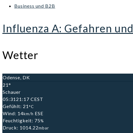
Business und B2B
Influenza A: Gefahren un
Wetter
Odense, DK
21°
Schauer
05:31
21:17 CEST
Gefühlt: 21
°C
Wind: 14
ESE
km/h
Feuchtigkeit: 75
%
Druck: 1014.22
mbar