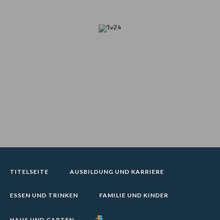
Skip
to
content
Iv24
TITELSEITE
AUSBILDUNG UND KARRIERE
ESSEN UND TRINKEN
FAMILIE UND KINDER
HAUS UND GARTEN