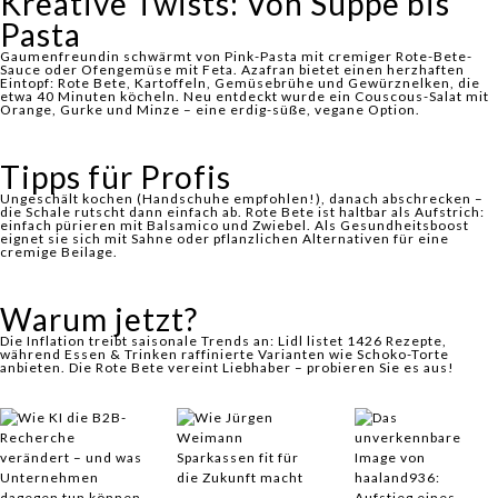
Kreative Twists: Von Suppe bis
Pasta
Gaumenfreundin schwärmt von
Pink-Pasta
mit cremiger Rote-Bete-
Sauce oder Ofengemüse mit Feta. Azafran bietet einen herzhaften
Eintopf: Rote Bete, Kartoffeln, Gemüsebrühe und Gewürznelken, die
etwa 40 Minuten köcheln. Neu entdeckt wurde ein Couscous-Salat mit
Orange, Gurke und Minze – eine erdig-süße, vegane Option.
Tipps für Profis
Ungeschält kochen (Handschuhe empfohlen!), danach abschrecken –
die Schale rutscht dann einfach ab. Rote Bete ist haltbar als Aufstrich:
einfach pürieren mit Balsamico und Zwiebel. Als Gesundheitsboost
eignet sie sich mit Sahne oder pflanzlichen Alternativen für eine
cremige Beilage.
Warum jetzt?
Die Inflation treibt saisonale Trends an: Lidl listet 1426 Rezepte,
während Essen & Trinken raffinierte Varianten wie Schoko-Torte
anbieten. Die Rote Bete vereint Liebhaber – probieren Sie es aus!