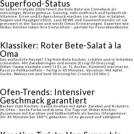
Superfood-Status
Im kalten Frühjahr 2026 feiert die
Rote Bete
ein Comeback als
vielseitiges Wintergemüse. Günstig, nährstoffreich und farbenfroh:
Vitamine, Eisen und Erdgeschmack machen sie zum Star in Salaten,
Suppen und Hauptgerichten. Laut REWE und Gaumenfreundin ist sie
preiswert in der Saison und weckt Omas Erinnerungen. Experten wie
Shibas Kitchen loben ihre Einfachheit – perfekt für Feierabendköche.
Klassiker: Roter Bete-Salat à la
Oma
Das einfachste Rezept? 1 kg Rote Bete kochen, schälen und in Scheiben
schneiden. Mit Zwiebelringen und einem [Essig-Öl-Dressing]
(https://www.example.com) (1 EL je, TL Zucker, Kümmel) marinieren.
Passt zu Pellkartoffeln – fertig in 45 Minuten. Variation: Mit Apfel,
Gurke, Walnüssen und Senf-Dressing für Crunch (20 Min.).
Ofen-Trends: Intensiver
Geschmack garantiert
Backen statt Kochen: Ganze Knollen mit Apfel, Zwiebel und Kräutern
im Ofen – beste Farbe und Aroma. Ein Tipp von Shibas Kitchen:
Zusammen mit Karotten und Süßkartoffeln als buntes Ofengemüse.
30–45 Minuten bei 180°C gebacken, ist es gesund und sättigend.