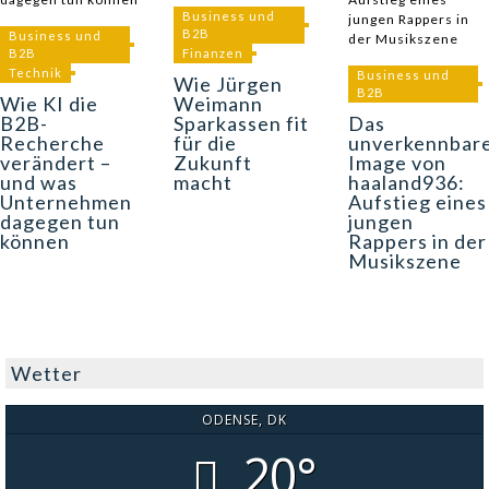
Business und
B2B
Business und
B2B
Finanzen
Technik
Business und
Wie Jürgen
B2B
Wie KI die
Weimann
B2B-
Sparkassen fit
Das
Recherche
für die
unverkennbar
verändert –
Zukunft
Image von
und was
macht
haaland936:
Unternehmen
Aufstieg eines
dagegen tun
jungen
können
Rappers in der
Musikszene
Wetter
ODENSE, DK
20°