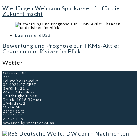
Wie Jürgen Weimann Sparkassen fit für die
Zukunft macht
Business und B2B
Bewertung und Prognose zur TKMS-Aktie:
Chancen und Risiken im Blick
Wetter
Odense, DK
21°
Teilweise Bewölkt
05:40
21:07 CEST
Gefühlt: 21
°C
Wind: 14
SSE
km/h
Feuchtigkeit: 63
%
Druck: 1016.59
mbar
UV-Index: 2
Mo.
Di.
Mi.
21
/ 11
°C
°C
19
/ 9
°C
°C
22
/ 11
°C
°C
powered by
Weather Atlas
Deutsche Welle: DW.com – Nachrichten