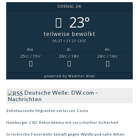
ODENSE, DK
23°
teilweise bewölkt
05:27
21:21 CEST
mo.
di.
mi.
25
/ 15
26
/ 18
26
/ 16
°C
°C
°C
°C
°C
°C
powered by
Weather Atlas
Deutsche Welle: DW.com –
Nachrichten
Zehntausende Migranten verlassen Ceuta
Hamburger CSD: Rekorddemo mit verschärfter Sicherheit
Griechische Feuerwehr kämpft gegen Waldbrand nahe Athen