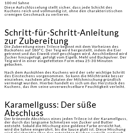
100 ml Sahne
Diese Aufschlüsselung stellt sicher, dass jede Schicht des
Kuchens reich und vollmundig ist, ohne den charakteristischen
cremigen Geschmack zu verlieren.
Schritt-für-Schritt-Anleitung
zur Zubereitung
Die Zubereitung eines Trilece beginnt mit dem Vorheizen des
Backofens auf 180°C. Der Teig wird hergestellt, indem die Eier
getrennt und das Eiweiß steif geschlagen wird. Anschließend wird
Zucker hinzugefügt, gefolgt vom Eigelb, Mehl und Backpulver. Der
Teig wird in einer eingefetteten Form etwa 25-30 Minuten
gebacken.
Nach dem Auskühlen des Kuchens wird der sehr wichtige Schritt
des Einstechens vorgenommen. So kann die Milchtränke besser
einziehen, nachdem alle Zutaten der Milchmischung gründlich
vermengt wurden. Hierbei handelt es sich um das Herzstück des
Kuchens, das ihm seine unverwechselbare Feuchtigkeit verleiht.
Karamellguss: Der süße
Abschluss
Der krönende Abschluss eines jeden Trilece ist der Karamellguss,
der durch das langsame Schmelzen von Zucker und Butter
entsteht. Sobald die Mischung eine goldene Farbe erreicht hat,
wird die Sahne eingerührt, bis die Sauce glatt ist. Diese Mischung
wird gleichmäßig über den getränkten Kuchen verteilt, wodurch