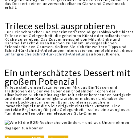
das Dessert seinen unverwechselbaren Glanz und Geschmack
erhält.
Trilece selbst ausprobieren
Für Feinschmecker und experimentierfreudige Hobbyköche bietet
Trilece eine Gelegenheit, die geheimen Künste der balkanischen
Küche zu erleben. Das Zusammenspiel von Milchtränke und
Karamell macht diesen Kuchen zu einem unvergesslichen
Erlebnis für den Gaumen. Sollten Sie sich für weitere Tipps und
Schritt-für-Schritt-Anleitungen interessieren, empfehle ich, diese
umfangreiche Schritt-für-Schritt-Anleitung
zu konsultieren.
Ein unterschätztes Dessert mit
großem Potenzial
Trilece stellt einen faszinierenden Mix aus Einflüssen und
Traditionen dar, der weit über den brodelnden Töpfen der
albanischen Küchen hinausgeht. Mit seiner betörenden Saftigkeit
und dem süßen Karamellglanz zieht er nicht nur Liebhaber der
feinen Backkunst in seinen Bann, sondern ist auch ein
Paradebeispiel für die Vielseitigkeit einfacher Zutaten. Eine
perfekte Ergänzung für jede Gelegenheit – sei es ein zwangloses
Familientreffen oder ein elegantes Gala-Dinner.