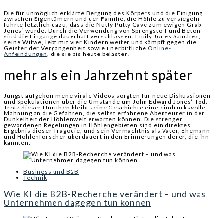
Die für unmöglich erklärte Bergung des Körpers und die Einigung
zwischen Eigentümern und der Familie, die Höhle zu versiegeln,
führte letztlich dazu, dass die Nutty Putty Cave zum ewigen Grab
Jones‘ wurde. Durch die Verwendung von Sprengstoff und Beton
sind die Eingänge dauerhaft verschlossen. Emily Jones Sanchez,
seine Witwe, lebt mit vier Kindern weiter und kämpft gegen die
Geister der Vergangenheit sowie unerbittliche
Online-
Anfeindungen
, die sie bis heute belasten.
mehr als ein Jahrzehnt später
Jüngst aufgekommene virale Videos sorgten für neue Diskussionen
und Spekulationen über die Umstände um John Edward Jones‘ Tod.
Trotz dieser Unruhen bleibt seine Geschichte eine eindrucksvolle
Mahnung an die Gefahren, die selbst erfahrene Abenteurer in der
Dunkelheit der Höhlenwelt erwarten können. Die strenger
gewordenen Regelungen in Höhlengebieten sind ein direktes
Ergebnis dieser Tragödie, und sein Vermächtnis als Vater, Ehemann
und Höhlenforscher überdauert in den Erinnerungen derer, die ihn
kannten.
Business und B2B
Technik
Wie KI die B2B-Recherche verändert – und was
Unternehmen dagegen tun können