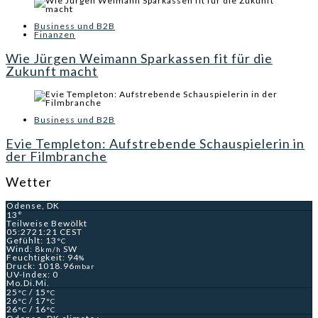
Business und B2B
Finanzen
Wie Jürgen Weimann Sparkassen fit für die
Zukunft macht
Business und B2B
Evie Templeton: Aufstrebende Schauspielerin in
der Filmbranche
Wetter
Odense, DK
13°
Teilweise Bewölkt
05:27
21:21 CEST
Gefühlt: 13
°C
Wind: 8
SW
km/h
Feuchtigkeit: 94
%
Druck: 1018.96
mbar
UV-Index: 0
Mo.
Di.
Mi.
25
/ 15
°C
°C
26
/ 17
°C
°C
26
/ 16
°C
°C