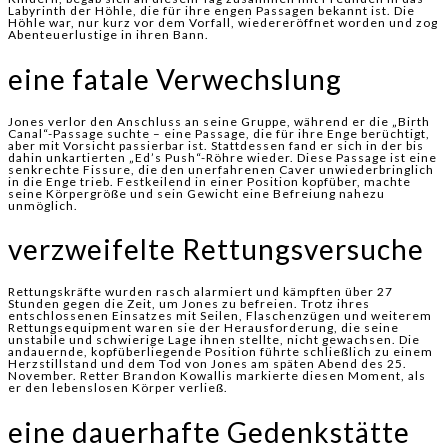
Labyrinth der Höhle, die für ihre engen Passagen bekannt ist. Die
Höhle war, nur kurz vor dem Vorfall, wiedereröffnet worden und zog
Abenteuerlustige in ihren Bann.
eine fatale Verwechslung
Jones verlor den Anschluss an seine Gruppe, während er die „Birth
Canal“-Passage suchte – eine Passage, die für ihre Enge berüchtigt,
aber mit Vorsicht passierbar ist. Stattdessen fand er sich in der bis
dahin unkartierten „Ed’s Push“-Röhre wieder. Diese Passage ist eine
senkrechte Fissure, die den unerfahrenen Caver unwiederbringlich
in die Enge trieb. Festkeilend in einer Position kopfüber, machte
seine Körpergröße und sein Gewicht eine Befreiung nahezu
unmöglich.
verzweifelte Rettungsversuche
Rettungskräfte wurden rasch alarmiert und kämpften über 27
Stunden gegen die Zeit, um Jones zu befreien. Trotz ihres
entschlossenen Einsatzes mit Seilen, Flaschenzügen und weiterem
Rettungsequipment waren sie der Herausforderung, die seine
unstabile und schwierige Lage ihnen stellte, nicht gewachsen. Die
andauernde, kopfüberliegende Position führte schließlich zu einem
Herzstillstand und dem Tod von Jones am späten Abend des 25.
November. Retter Brandon Kowallis markierte diesen Moment, als
er den lebenslosen Körper verließ.
eine dauerhafte Gedenkstätte