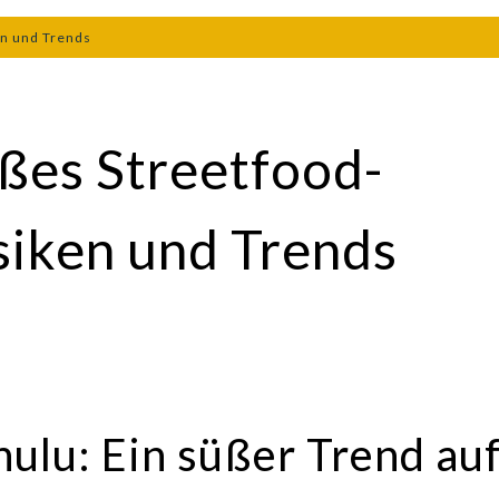
en und Trends
ßes Streetfood-
siken und Trends
lu: Ein süßer Trend au