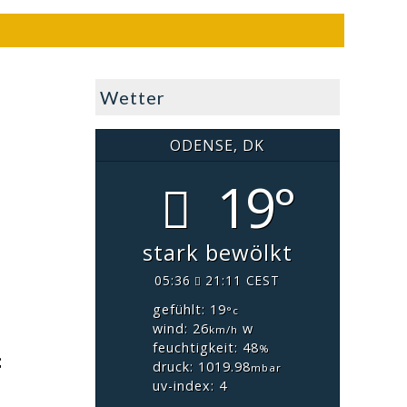
Wetter
ODENSE, DK
19°
stark bewölkt
05:36
21:11 CEST
gefühlt: 19
°c
wind: 26
w
km/h
feuchtigkeit: 48
%
f
druck: 1019.98
mbar
uv-index: 4