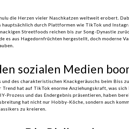
ulu die Herzen vieler Naschkatzen weltweit erobert. Dab
s hauptsächlich durch Plattformen wie TikTok und Instag
knackigen Streetfoods reichen bis zur Song-Dynastie zurü
rde es aus Hagedornfrüchten hergestellt, doch moderne Va
auben.
den sozialen Medien boo
ks und des charakteristischen Knackgeräuschs beim Biss z
r Trend hat auf TikTok enorme Anziehungskraft, was sich 
DIY-Prozess und das Endergebnis präsentieren, haben bere
 Ausbreitung hat nicht nur Hobby-Köche, sondern auch komm
assikers zu kreieren.