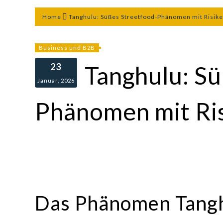
Home
Tanghulu: Süßes Streetfood-Phänomen mit Risik
Business und B2B
23
Tanghulu: Sü
Januar, 2026
Phänomen mit Ri
Das Phänomen Tanghu