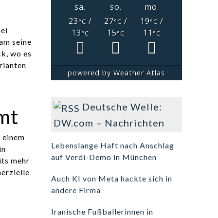
sa.
so.
mo.
23
/
27
/
19
/
°C
°C
°C
ei
13
15
11
°C
°C
°C
ram seine
ck, wo es
rianten
powered by
Weather Atlas
Deutsche Welle:
mt
DW.com – Nachrichten
u einem
Lebenslange Haft nach Anschlag
in
auf Verdi-Demo in München
its mehr
erzielle
Auch KI von Meta hackte sich in
andere Firma
Iranische Fußballerinnen in