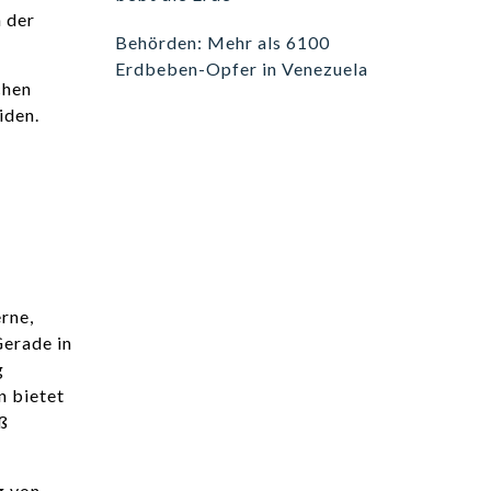
 der
Behörden: Mehr als 6100
Erdbeben-Opfer in Venezuela
chen
iden.
rne,
Gerade in
g
n bietet
ß