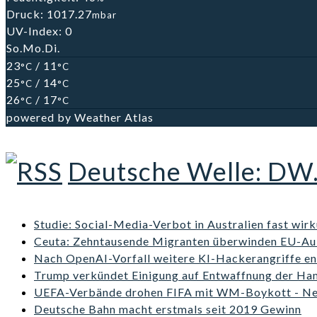
Druck: 1017.27
mbar
UV-Index: 0
So.
Mo.
Di.
23
/ 11
°C
°C
25
/ 14
°C
°C
26
/ 17
°C
°C
powered by
Weather Atlas
Deutsche Welle: DW
Studie: Social-Media-Verbot in Australien fast wir
Ceuta: Zehntausende Migranten überwinden EU-A
Nach OpenAI-Vorfall weitere KI-Hackerangriffe en
Trump verkündet Einigung auf Entwaffnung der Ha
UEFA-Verbände drohen FIFA mit WM-Boykott - New
Deutsche Bahn macht erstmals seit 2019 Gewinn