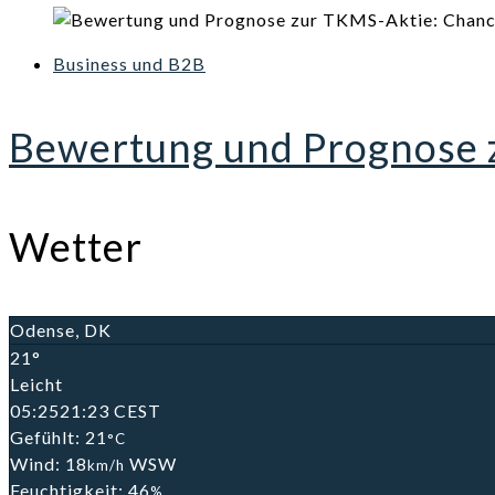
Business und B2B
Bewertung und Prognose z
Wetter
Odense, DK
21°
Leicht
05:25
21:23 CEST
Gefühlt: 21
°C
Wind: 18
WSW
km/h
Feuchtigkeit: 46
%