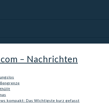
.com – Nachrichten
kungslos
ußengrenze
thüllt
mas
s kompakt: Das Wichtigste kurz gefasst