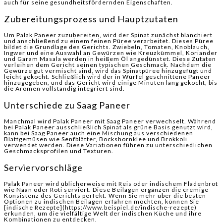
auch für seine gesundheitsfördernden Eigenschaften.
Zubereitungsprozess und Hauptzutaten
Um Palak Paneer zuzubereiten, wird der Spinat zunächst blanchiert
und anschließend zu einem feinen Püree verarbeitet. Dieses Püree
bildet die Grundlage des Gerichts. Zwiebeln, Tomaten, Knoblauch,
Ingwer und eine Auswahl an Gewürzen wie Kreuzkümmel, Koriander
und Garam Masala werden in heißem Öl angedünstet. Diese Zutaten
verleihen dem Gericht seinen typischen Geschmack. Nachdem die
Gewürze gut vermischt sind, wird das Spinatpüree hinzugefügt und
leicht gekocht. Schließlich wird der in Würfel geschnittene Paneer
hinzugegeben, und das Gericht wird einige Minuten lang gekocht, bis
die Aromen vollständig integriert sind.
Unterschiede zu Saag Paneer
Manchmal wird Palak Paneer mit Saag Paneer verwechselt. Während
bei Palak Paneer ausschließlich Spinat als grüne Basis genutzt wird,
kann bei Saag Paneer auch eine Mischung aus verschiedenen
Blattgemüsen wie Senfblätter, Bockshornklee und Brokkoli
verwendet werden. Diese Variationen führen zu unterschiedlichen
Geschmacksprofilen und Texturen.
Serviervorschläge
Palak Paneer wird üblicherweise mit Reis oder indischem Fladenbrot
wie Naan oder Roti serviert. Diese Beilagen ergänzen die cremige
Konsistenz des Gerichts perfekt. Wenn Sie mehr über die besten
Optionen zu indischen Beilagen erfahren möchten, können Sie
[indische Rezepte](https://www.beispiel.de/indische-rezepte)
erkunden, um die vielfältige Welt der indischen Küche und ihre
Kombinationen zu entdecken.