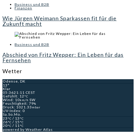
Business und B2B
Finanzen
Wie Jürgen Weimann Sparkassen fit für die
Zukunft macht
Business und B2B
Abschied von Fritz Wepper: Ein Leben für das
Fernsehen
Wetter
Odense, DK
13°
Klar
05:36
21:11 CEST
Gefühlt: 12
°C
Wind: 10
SW
km/h
Feuchtigkeit: 79
%
Druck: 1021.33
mbar
UV-Index: 0
Sa.
So.
Mo.
23
/ 13
°C
°C
26
/ 15
°C
°C
20
/ 11
°C
°C
powered by
Weather Atlas