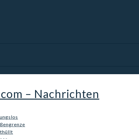
.com – Nachrichten
kungslos
ußengrenze
thüllt