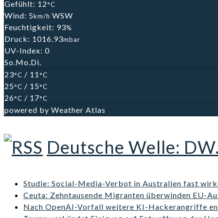
Gefühlt: 12
°C
Wind: 5
WSW
km/h
Feuchtigkeit: 93
%
Druck: 1016.93
mbar
UV-Index: 0
So.
Mo.
Di.
23
/ 11
°C
°C
25
/ 15
°C
°C
26
/ 17
°C
°C
powered by
Weather Atlas
Deutsche Welle: DW
Studie: Social-Media-Verbot in Australien fast wir
Ceuta: Zehntausende Migranten überwinden EU-A
Nach OpenAI-Vorfall weitere KI-Hackerangriffe en