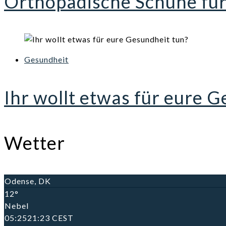
Orthopädische Schuhe fü
Gesundheit
Ihr wollt etwas für eure 
Wetter
Odense, DK
12°
Nebel
05:25
21:23 CEST