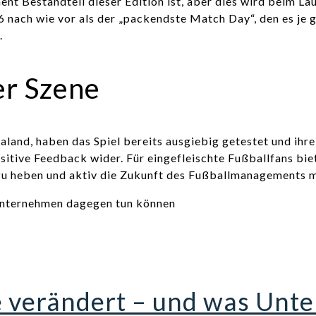
nt Bestandteil dieser Edition ist, aber dies wird beim La
6 nach wie vor als der „packendste Match Day“, den es je 
.
er Szene
and, haben das Spiel bereits ausgiebig getestet und ihre 
itive Feedback wider. Für eingefleischte Fußballfans biet
 zu heben und aktiv die Zukunft des Fußballmanagements m
e verändert – und was Un