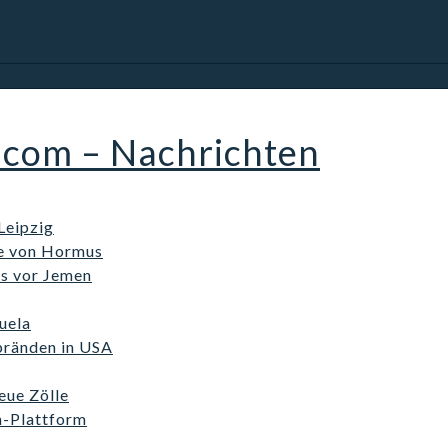
.com – Nachrichten
Leipzig
ße von Hormus
ss vor Jemen
uela
bränden in USA
eue Zölle
n-Plattform