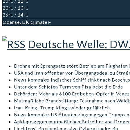
20
/ 11
°C
°C
23
/ 13
°C
°C
26
/ 14
°C
°C
Odense, DK
climate ▸
Deutsche Welle: DW
Drohne mit Sprengsatz stört Betrieb am Flughafen 
USA und Iran offenbar vor Übergangsdeal zu Stra
News kompakt: Indisches Schiff sinkt nach Beschu
Unter dem Schiefen Turm von Pisa bebt die Erde
Behörden: Mehr als 6100 Erdbeben-Opfer in Venez
Mutmaßliche Brandstiftung: Festnahme nach Wald
Iran-Krieg: Trump klingt wieder gefährlich
News kompakt: US-Staaten klagen gegen Trumps n
Anklage gegen mutmaßlichen Betreiber von Droge
Liechtenstein räumt massive Cyberattacke ein