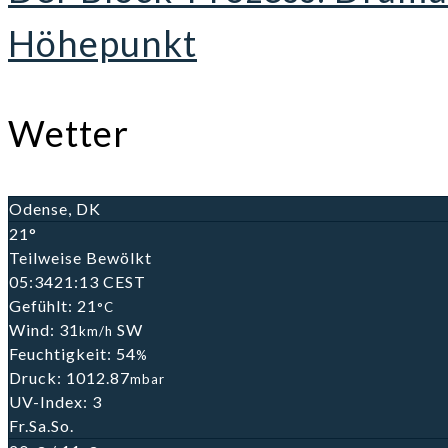
Höhepunkt
Wetter
Odense, DK
21°
Teilweise Bewölkt
05:34
21:13 CEST
Gefühlt: 21
°C
Wind: 31
SW
km/h
Feuchtigkeit: 54
%
Druck: 1012.87
mbar
UV-Index: 3
Fr.
Sa.
So.