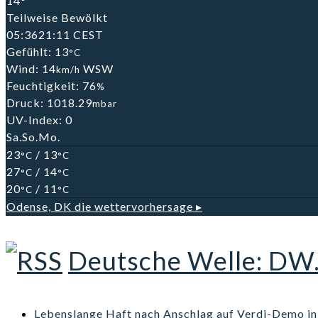
14°
Teilweise Bewölkt
05:36
21:11 CEST
Gefühlt: 13
°C
Wind: 14
WSW
km/h
Feuchtigkeit: 76
%
Druck: 1018.29
mbar
UV-Index: 0
Sa.
So.
Mo.
23
/ 13
°C
°C
27
/ 14
°C
°C
20
/ 11
°C
°C
Odense, DK
die wettervorhersage ▸
Deutsche Welle: DW
Lebenslange Haft nach Anschlag auf Verdi-Demo i