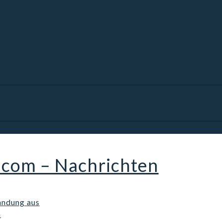
.com – Nachrichten
hndung aus
n