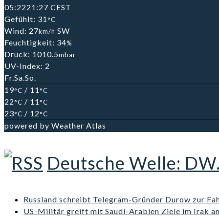
05:22
21:27 CEST
Gefühlt: 31
°C
Wind: 27
SW
km/h
Feuchtigkeit: 34
%
Druck: 1010.5
mbar
UV-Index: 2
Fr.
Sa.
So.
19
/ 11
°C
°C
22
/ 11
°C
°C
23
/ 12
°C
°C
powered by
Weather Atlas
Deutsche Welle: DW
Russland schreibt Telegram-Gründer Durow zur Fa
US-Militär greift mit Saudi-Arabien Ziele im Irak a