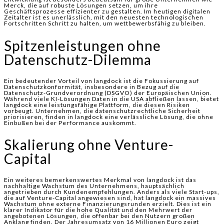
Merck, die auf robuste Lösungen setzen, um ihre
Geschäftsprozesse effizienter zu gestalten. Im heutigen digitalen
Zeitalter ist es unerlässlich, mit den neuesten technologischen
Fortschritten Schritt zu halten, um wettbewerbsfähig zu bleiben.
Spitzenleistungen ohne
Datenschutz-Dilemma
Ein bedeutender Vorteil von langdock ist die Fokussierung auf
Datenschutzkonformität, insbesondere in Bezug auf die
Datenschutz-Grundverordnung (DSGVO) der Europäischen Union.
Während viele KI-Lösungen Daten in die USA abfließen lassen, bietet
langdock eine leistungsfähige Plattform, die diesen Risiken
vorbeugt. Unternehmen, die datenschutzrechtliche Sicherheit
priorisieren, finden in langdock eine verlässliche Lösung, die ohne
Einbußen bei der Performance auskommt.
Skalierung ohne Venture-
Capital
Ein weiteres bemerkenswertes Merkmal von langdock ist das
nachhaltige Wachstum des Unternehmens, hauptsächlich
angetrieben durch Kundenempfehlungen. Anders als viele Start-ups,
die auf Venture-Capital angewiesen sind, hat langdock ein massives
Wachstum ohne externe Finanzierungsrunden erzielt. Dies ist ein
klarer Indikator für die hohe Qualität und den Mehrwert der
angebotenen Lösungen, die offenbar bei den Nutzern großen
Anklang finden. Der Jahresumsatz von 16 Millionen Euro zeigt