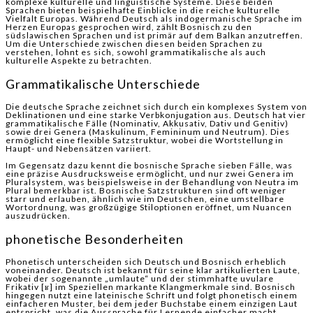
komplexe kulturelle und linguistische Systeme. Diese beiden
Sprachen bieten beispielhafte Einblicke in die reiche kulturelle
Vielfalt Europas. Während Deutsch als indogermanische Sprache im
Herzen Europas gesprochen wird, zählt Bosnisch zu den
südslawischen Sprachen und ist primär auf dem Balkan anzutreffen.
Um die Unterschiede zwischen diesen beiden Sprachen zu
verstehen, lohnt es sich, sowohl grammatikalische als auch
kulturelle Aspekte zu betrachten.
Grammatikalische Unterschiede
Die deutsche Sprache zeichnet sich durch ein komplexes System von
Deklinationen und eine starke Verbkonjugation aus. Deutsch hat vier
grammatikalische Fälle (Nominativ, Akkusativ, Dativ und Genitiv)
sowie drei Genera (Maskulinum, Femininum und Neutrum). Dies
ermöglicht eine flexible Satzstruktur, wobei die Wortstellung in
Haupt- und Nebensätzen variiert.
Im Gegensatz dazu kennt die bosnische Sprache sieben Fälle, was
eine präzise Ausdrucksweise ermöglicht, und nur zwei Genera im
Pluralsystem, was beispielsweise in der Behandlung von Neutra im
Plural bemerkbar ist. Bosnische Satzstrukturen sind oft weniger
starr und erlauben, ähnlich wie im Deutschen, eine umstellbare
Wortordnung, was großzügige Stiloptionen eröffnet, um Nuancen
auszudrücken.
phonetische Besonderheiten
Phonetisch unterscheiden sich Deutsch und Bosnisch erheblich
voneinander. Deutsch ist bekannt für seine klar artikulierten Laute,
wobei der sogenannte „umlaute“ und der stimmhafte uvulare
Frikativ [ʁ] im Speziellen markante Klangmerkmale sind. Bosnisch
hingegen nutzt eine lateinische Schrift und folgt phonetisch einem
einfacheren Muster, bei dem jeder Buchstabe einem einzigen Laut
entspricht, was die Aussprache für Lernende einfacher macht.