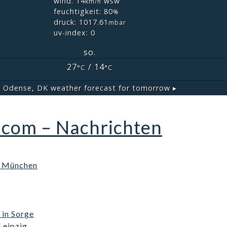
wind: 14
wsw
km/h
feuchtigkeit: 80
%
druck: 1017.61
mbar
uv-index: 0
so.
27
/ 14
°C
°C
Odense, DK
weather forecast for tomorrow ▸
.com – Nachrichten
n München
in Sorge
Leipzig