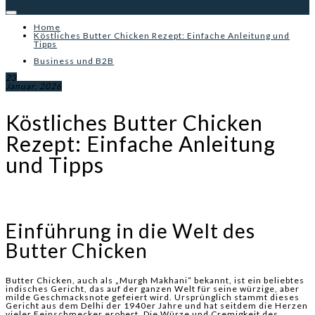
Home
Köstliches Butter Chicken Rezept: Einfache Anleitung und
Tipps
Business und B2B
23
Januar, 2026
Köstliches Butter Chicken
Rezept: Einfache Anleitung
und Tipps
Einführung in die Welt des
Butter Chicken
Butter Chicken, auch als „Murgh Makhani“ bekannt, ist ein beliebtes
indisches Gericht, das auf der ganzen Welt für seine würzige, aber
milde Geschmacksnote gefeiert wird. Ursprünglich stammt dieses
Gericht aus dem Delhi der 1940er Jahre und hat seitdem die Herzen
vieler Feinschmecker erobert. Die Würze und Cremigkeit des