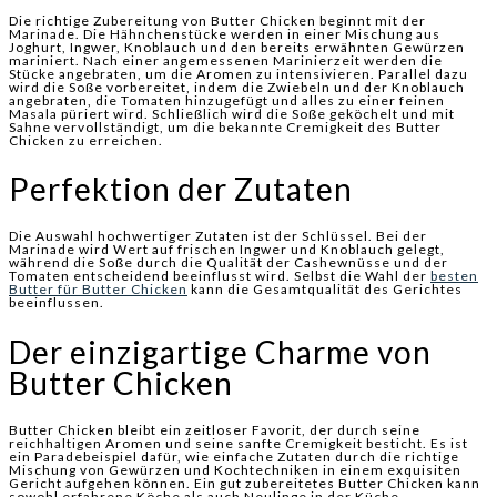
Die richtige Zubereitung von Butter Chicken beginnt mit der
Marinade. Die Hähnchenstücke werden in einer Mischung aus
Joghurt, Ingwer, Knoblauch und den bereits erwähnten Gewürzen
mariniert. Nach einer angemessenen Marinierzeit werden die
Stücke angebraten, um die Aromen zu intensivieren. Parallel dazu
wird die Soße vorbereitet, indem die Zwiebeln und der Knoblauch
angebraten, die Tomaten hinzugefügt und alles zu einer feinen
Masala püriert wird. Schließlich wird die Soße geköchelt und mit
Sahne vervollständigt, um die bekannte Cremigkeit des Butter
Chicken zu erreichen.
Perfektion der Zutaten
Die Auswahl hochwertiger Zutaten ist der Schlüssel. Bei der
Marinade wird Wert auf frischen Ingwer und Knoblauch gelegt,
während die Soße durch die Qualität der Cashewnüsse und der
Tomaten entscheidend beeinflusst wird. Selbst die Wahl der
besten
Butter für Butter Chicken
kann die Gesamtqualität des Gerichtes
beeinflussen.
Der einzigartige Charme von
Butter Chicken
Butter Chicken bleibt ein zeitloser Favorit, der durch seine
reichhaltigen Aromen und seine sanfte Cremigkeit besticht. Es ist
ein Paradebeispiel dafür, wie einfache Zutaten durch die richtige
Mischung von Gewürzen und Kochtechniken in einem exquisiten
Gericht aufgehen können. Ein gut zubereitetes Butter Chicken kann
sowohl erfahrene Köche als auch Neulinge in der Küche