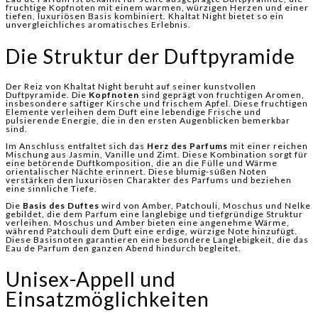
fruchtige Kopfnoten mit einem warmen, würzigen Herzen und einer
tiefen, luxuriösen Basis kombiniert. Khaltat Night bietet so ein
unvergleichliches aromatisches Erlebnis.
Die Struktur der Duftpyramide
Der Reiz von Khaltat Night beruht auf seiner kunstvollen
Duftpyramide. Die
Kopfnoten
sind geprägt von fruchtigen Aromen,
insbesondere saftiger Kirsche und frischem Apfel. Diese fruchtigen
Elemente verleihen dem Duft eine lebendige Frische und
pulsierende Energie, die in den ersten Augenblicken bemerkbar
sind.
Im Anschluss entfaltet sich das
Herz des Parfums
mit einer reichen
Mischung aus Jasmin, Vanille und Zimt. Diese Kombination sorgt für
eine betörende Duftkomposition, die an die Fülle und Wärme
orientalischer Nächte erinnert. Diese blumig-süßen Noten
verstärken den luxuriösen Charakter des Parfums und beziehen
eine sinnliche Tiefe.
Die
Basis des Duftes
wird von Amber, Patchouli, Moschus und Nelke
gebildet, die dem Parfum eine langlebige und tiefgründige Struktur
verleihen. Moschus und Amber bieten eine angenehme Wärme,
während Patchouli dem Duft eine erdige, würzige Note hinzufügt.
Diese Basisnoten garantieren eine besondere Langlebigkeit, die das
Eau de Parfum den ganzen Abend hindurch begleitet.
Unisex-Appell und
Einsatzmöglichkeiten