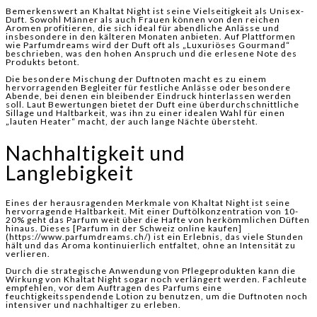
Bemerkenswert an Khaltat Night ist seine Vielseitigkeit als Unisex-
Duft. Sowohl Männer als auch Frauen können von den reichen
Aromen profitieren, die sich ideal für abendliche Anlässe und
insbesondere in den kälteren Monaten anbieten. Auf Plattformen
wie Parfumdreams wird der Duft oft als „Luxuriöses Gourmand“
beschrieben, was den hohen Anspruch und die erlesene Note des
Produkts betont.
Die besondere Mischung der Duftnoten macht es zu einem
hervorragenden Begleiter für festliche Anlässe oder besondere
Abende, bei denen ein bleibender Eindruck hinterlassen werden
soll. Laut Bewertungen bietet der Duft eine überdurchschnittliche
Sillage und Haltbarkeit, was ihn zu einer idealen Wahl für einen
„lauten Heater“ macht, der auch lange Nächte übersteht.
Nachhaltigkeit und
Langlebigkeit
Eines der herausragenden Merkmale von Khaltat Night ist seine
hervorragende Haltbarkeit. Mit einer Duftölkonzentration von 10-
20% geht das Parfum weit über die Hafte von herkömmlichen Düften
hinaus. Dieses [Parfum in der Schweiz online kaufen]
(https://www.parfumdreams.ch/) ist ein Erlebnis, das viele Stunden
hält und das Aroma kontinuierlich entfaltet, ohne an Intensität zu
verlieren.
Durch die strategische Anwendung von Pflegeprodukten kann die
Wirkung von Khaltat Night sogar noch verlängert werden. Fachleute
empfehlen, vor dem Auftragen des Parfums eine
feuchtigkeitsspendende Lotion zu benutzen, um die Duftnoten noch
intensiver und nachhaltiger zu erleben.