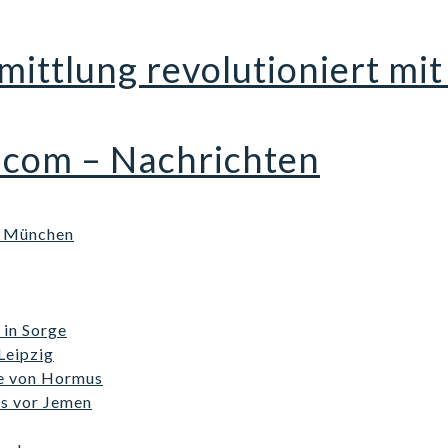
mittlung revolutioniert m
.com – Nachrichten
n München
in Sorge
Leipzig
ße von Hormus
ss vor Jemen