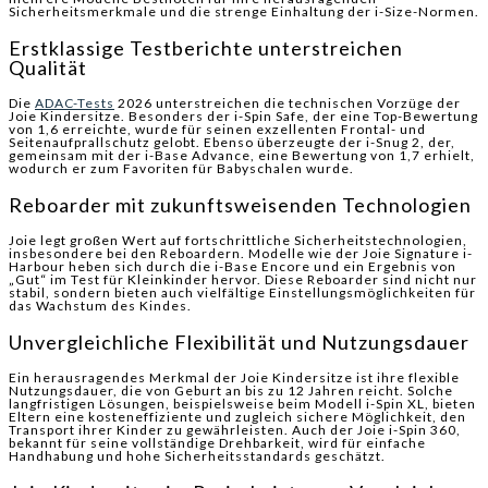
Sicherheitsmerkmale und die strenge Einhaltung der i-Size-Normen.
Erstklassige Testberichte unterstreichen
Qualität
Die
ADAC-Tests
2026 unterstreichen die technischen Vorzüge der
Joie Kindersitze. Besonders der i-Spin Safe, der eine Top-Bewertung
von 1,6 erreichte, wurde für seinen exzellenten Frontal- und
Seitenaufprallschutz gelobt. Ebenso überzeugte der i-Snug 2, der,
gemeinsam mit der i-Base Advance, eine Bewertung von 1,7 erhielt,
wodurch er zum Favoriten für Babyschalen wurde.
Reboarder mit zukunftsweisenden Technologien
Joie legt großen Wert auf fortschrittliche Sicherheitstechnologien,
insbesondere bei den Reboardern. Modelle wie der Joie Signature i-
Harbour heben sich durch die i-Base Encore und ein Ergebnis von
„Gut“ im Test für Kleinkinder hervor. Diese Reboarder sind nicht nur
stabil, sondern bieten auch vielfältige Einstellungsmöglichkeiten für
das Wachstum des Kindes.
Unvergleichliche Flexibilität und Nutzungsdauer
Ein herausragendes Merkmal der Joie Kindersitze ist ihre flexible
Nutzungsdauer, die von Geburt an bis zu 12 Jahren reicht. Solche
langfristigen Lösungen, beispielsweise beim Modell i-Spin XL, bieten
Eltern eine kosteneffiziente und zugleich sichere Möglichkeit, den
Transport ihrer Kinder zu gewährleisten. Auch der Joie i-Spin 360,
bekannt für seine vollständige Drehbarkeit, wird für einfache
Handhabung und hohe Sicherheitsstandards geschätzt.