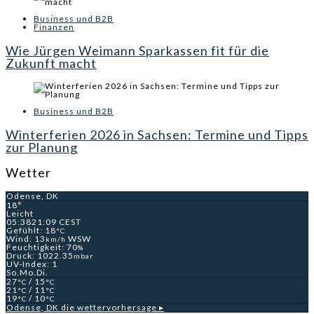
Business und B2B
Finanzen
Wie Jürgen Weimann Sparkassen fit für die
Zukunft macht
Business und B2B
Winterferien 2026 in Sachsen: Termine und Tipps
zur Planung
Wetter
Odense, DK
18°
Leicht
05:38
21:09 CEST
Gefühlt: 18
°C
Wind: 13
WSW
km/h
Feuchtigkeit: 70
%
Druck: 1022.35
mbar
UV-Index: 1
So.
Mo.
Di.
27
/ 15
°C
°C
21
/ 11
°C
°C
19
/ 10
°C
°C
Odense, DK
die wettervorhersage ▸