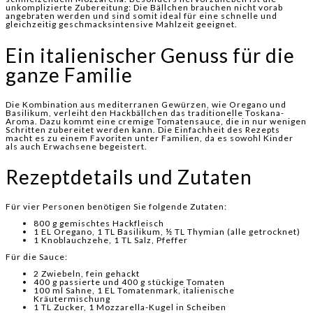
unkomplizierte Zubereitung: Die Bällchen brauchen nicht vorab
angebraten werden und sind somit ideal für eine schnelle und
gleichzeitig geschmacksintensive Mahlzeit geeignet.
Ein italienischer Genuss für die
ganze Familie
Die Kombination aus mediterranen Gewürzen, wie Oregano und
Basilikum, verleiht den Hackbällchen das traditionelle Toskana-
Aroma. Dazu kommt eine cremige Tomatensauce, die in nur wenigen
Schritten zubereitet werden kann. Die Einfachheit des Rezepts
macht es zu einem Favoriten unter Familien, da es sowohl Kinder
als auch Erwachsene begeistert.
Rezeptdetails und Zutaten
Für vier Personen benötigen Sie folgende Zutaten:
800 g gemischtes Hackfleisch
1 EL Oregano, 1 TL Basilikum, ½ TL Thymian (alle getrocknet)
1 Knoblauchzehe, 1 TL Salz, Pfeffer
Für die Sauce:
2 Zwiebeln, fein gehackt
400 g passierte und 400 g stückige Tomaten
100 ml Sahne, 1 EL Tomatenmark, italienische
Kräutermischung
1 TL Zucker, 1 Mozzarella-Kugel in Scheiben