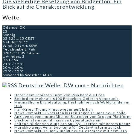
Die vielseitige Besetzung von Bridgerton: Ein
Blick auf die Charakterentwicklung
Wetter
Odense, DK
23°
Sonnig
05:32
21:15 CEST
Gefühlt: 23
°C
Wind: 21
SSW
km/h
Feuchtigkeit: 76
%
Druck: 1009.14
mbar
UV-Index: 3
Do.
Fr.
Sa.
21
/ 12
°C
°C
20
/ 10
°C
°C
22
/ 12
°C
°C
powered by
Weather Atlas
Deutsche Welle: DW.com – Nachrichten
Unter dem Schiefen Turm von Pisa bebt die Erde
Behörden: Mehr als 6100 Erdbeben-Opfer in Venezuela
Mutmaßliche Brandstiftung: Festnahme nach Waldbränden in
USA
Iran-Krieg: Trump klingt wieder gefährlich
News kompakt: US-Staaten klagen gegen Trumps neue Zölle
Anklage gegen mutmaßlichen Betreiber von Drogen-Plattform
Liechtenstein räumt massive Cyberattacke ein
Seltene Bilder von Aung San Suu Kyi: Treffen mit Rotem Kreuz
Marokko weist Verantwortung für Ceuta-Ansturm zurück
News kompakt: Trump kündigt neue Gespräche mit dem Iran