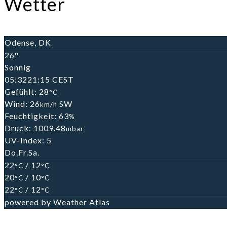
Wetter
Odense, DK
26°
Sonnig
05:32
21:15 CEST
Gefühlt: 28
°C
Wind: 26
SW
km/h
Feuchtigkeit: 63
%
Druck: 1009.48
mbar
UV-Index: 5
Do.
Fr.
Sa.
22
/ 12
°C
°C
20
/ 10
°C
°C
22
/ 12
°C
°C
powered by
Weather Atlas