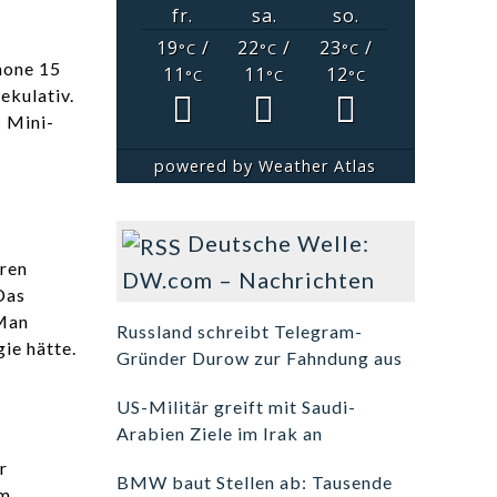
fr.
sa.
so.
19
/
22
/
23
/
°C
°C
°C
hone 15
11
11
12
°C
°C
°C
ekulativ.
s Mini-
powered by
Weather Atlas
Deutsche Welle:
eren
DW.com – Nachrichten
Das
 Man
Russland schreibt Telegram-
ie hätte.
Gründer Durow zur Fahndung aus
US-Militär greift mit Saudi-
Arabien Ziele im Irak an
r
BMW baut Stellen ab: Tausende
om