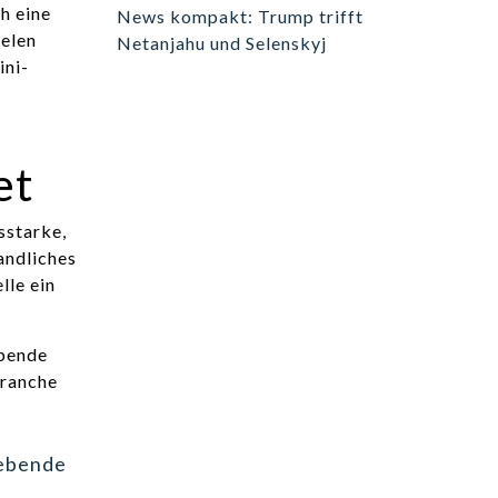
h eine
News kompakt: Trump trifft
ielen
Netanjahu und Selenskyj
ini-
et
sstarke,
andliches
lle ein
rebende