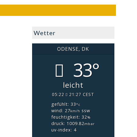
Wetter
ODENSE, DK
33°
leicht
05:22
21:27 CEST
gefühlt: 33
°c
wind: 27
ssw
km/h
feuchtigkeit: 32
%
druck: 1009.82
mbar
uv-index: 4