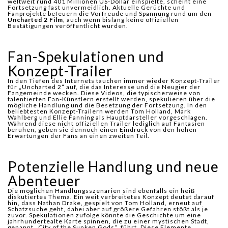
weltweit rund 401 Millionen US-Dollar einspielte, scheint eine
Fortsetzung fast unvermeidlich. Aktuelle Gerüchte und
Fanprojekte befeuern die Vorfreude und Spannung rund um den
Uncharted 2 Film
, auch wenn bislang keine offiziellen
Bestätigungen veröffentlicht wurden.
Fan-Spekulationen und
Konzept-Trailer
In den Tiefen des Internets tauchen immer wieder Konzept-Trailer
für „Uncharted 2“ auf, die das Interesse und die Neugier der
Fangemeinde wecken. Diese Videos, die typischerweise von
talentierten Fan-Künstlern erstellt werden, spekulieren über die
mögliche Handlung und die Besetzung der Fortsetzung. In den
beliebtesten Konzept-Trailern werden Tom Holland, Mark
Wahlberg und Ellie Fanning als Hauptdarsteller vorgeschlagen.
Während diese nicht offiziellen Trailer lediglich auf Fantasien
beruhen, geben sie dennoch einen Eindruck von den hohen
Erwartungen der Fans an einen zweiten Teil.
Potenzielle Handlung und neue
Abenteuer
Die möglichen Handlungsszenarien sind ebenfalls ein heiß
diskutiertes Thema. Ein weit verbreitetes Konzept deutet darauf
hin, dass Nathan Drake, gespielt von Tom Holland, erneut auf
Schatzsuche geht, dabei aber auf größere Gefahren stößt als je
zuvor. Spekulationen zufolge könnte die Geschichte um eine
jahrhundertealte Karte spinnen, die zu einer mystischen Stadt,
genannt „City of the Sunken Gods“, führt. Diese Elemente