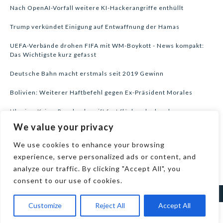
Nach OpenAI-Vorfall weitere KI-Hackerangriffe enthüllt
Trump verkündet Einigung auf Entwaffnung der Hamas
UEFA-Verbände drohen FIFA mit WM-Boykott - News kompakt:
Das Wichtigste kurz gefasst
Deutsche Bahn macht erstmals seit 2019 Gewinn
Bolivien: Weiterer Haftbefehl gegen Ex-Präsident Morales
Ukraine-Krieg: Russland greift fast flächendeckend an
We value your privacy
News kompakt: USA attackieren nach Pause wieder den Iran
We use cookies to enhance your browsing
Neue Waldbrände in Spanien - leichte Entspannung um Bordeaux
experience, serve personalized ads or content, and
analyze our traffic. By clicking "Accept All", you
consent to our use of cookies.
Customize
Reject All
Accept All