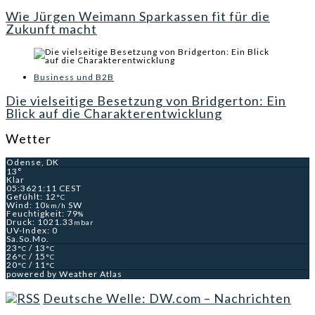
Wie Jürgen Weimann Sparkassen fit für die
Zukunft macht
Business und B2B
Die vielseitige Besetzung von Bridgerton: Ein
Blick auf die Charakterentwicklung
Wetter
Odense, DK
13°
Klar
05:36
21:11 CEST
Gefühlt: 12
°C
Wind: 10
SW
km/h
Feuchtigkeit: 79
%
Druck: 1021.33
mbar
UV-Index: 0
Sa.
So.
Mo.
23
/ 13
°C
°C
26
/ 15
°C
°C
20
/ 11
°C
°C
powered by
Weather Atlas
Deutsche Welle: DW.com – Nachrichten