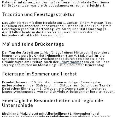
Kalender integriert, sondern präsentieren auch ideale Zeiträume
für Brückentage, was die Urlaubsplanung erheblich erleichtert.
Tradition und Feiertagsstruktur
Das Jahr startet mit dem
Neujahr
am 1. Januar, einem Montag, ideal
für einen verlängerten Jahreswechsel. Danach ist der Frühling mit
Feiertagen gespickt:
Karfreitag
(29. März) und
Ostermontag
(1.
April) fallen beide in die Osterferien, was diesen Zeitraum
besonders attraktiv für Reisen macht.
Mai und seine Brückentage
Der
Tag der Arbeit
am 1. Mai fällt auf einen Mittwoch. Besonders
bemerkenswert ist
Christi Himmelfahrt
am 9. Mai, vital für die
Schaffung eines langen Wochenendes durch den Einsatz eines
Urlaubstages am Freitag. Auch der
Pfingstmontag
am 20. Mai, der
strategisch mitten im Monat liegt, ist ein beliebter Brückentag.
Feiertage im Sommer und Herbst
Fronleichnam
am 30. Mai stellt einen wichtigen Feiertag dar,
insbesondere in der Südregion. Im Oktober ermöglicht der
Tag der
Deutschen Einheit
am 3. Oktober, ein Donnerstag, ein weiteres
langes Wochenende, worauf sich viele Arbeitnehmer bereits freuen.
Feiertägliche Besonderheiten und regionale
Unterschiede
Rheinland-Pfalz bietet mit
Allerheiligen
(1. November) und
regionalen Feiertagen wie
Fronleichnam
eine Vielfalt, die nicht in