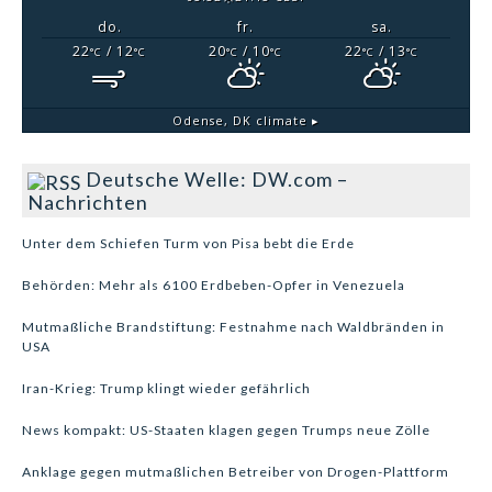
do.
fr.
sa.
22
/ 12
20
/ 10
22
/ 13
°C
°C
°C
°C
°C
°C
Odense, DK
climate ▸
Deutsche Welle: DW.com –
Nachrichten
Unter dem Schiefen Turm von Pisa bebt die Erde
Behörden: Mehr als 6100 Erdbeben-Opfer in Venezuela
Mutmaßliche Brandstiftung: Festnahme nach Waldbränden in
USA
Iran-Krieg: Trump klingt wieder gefährlich
News kompakt: US-Staaten klagen gegen Trumps neue Zölle
Anklage gegen mutmaßlichen Betreiber von Drogen-Plattform