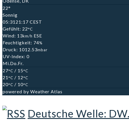
Odense, DK
22°
Sonnig
05:31
21:17 CEST
Gefühlt: 22
°C
Wind: 13
ESE
km/h
Feuchtigkeit: 74
%
Druck: 1012.53
mbar
UV-Index: 0
Mi.
Do.
Fr.
27
/ 15
°C
°C
21
/ 12
°C
°C
20
/ 10
°C
°C
powered by
Weather Atlas
Deutsche Welle: DW