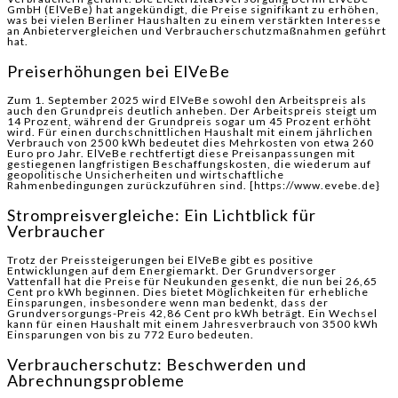
GmbH (ElVeBe) hat angekündigt, die Preise signifikant zu erhöhen,
was bei vielen Berliner Haushalten zu einem verstärkten Interesse
an Anbietervergleichen und Verbraucherschutzmaßnahmen geführt
hat.
Preiserhöhungen bei ElVeBe
Zum 1. September 2025 wird ElVeBe sowohl den Arbeitspreis als
auch den Grundpreis deutlich anheben. Der Arbeitspreis steigt um
14 Prozent, während der Grundpreis sogar um 45 Prozent erhöht
wird. Für einen durchschnittlichen Haushalt mit einem jährlichen
Verbrauch von 2500 kWh bedeutet dies Mehrkosten von etwa 260
Euro pro Jahr. ElVeBe rechtfertigt diese Preisanpassungen mit
gestiegenen langfristigen Beschaffungskosten, die wiederum auf
geopolitische Unsicherheiten und wirtschaftliche
Rahmenbedingungen zurückzuführen sind. [https://www.evebe.de}
Strompreisvergleiche: Ein Lichtblick für
Verbraucher
Trotz der Preissteigerungen bei ElVeBe gibt es positive
Entwicklungen auf dem Energiemarkt. Der Grundversorger
Vattenfall hat die Preise für Neukunden gesenkt, die nun bei 26,65
Cent pro kWh beginnen. Dies bietet Möglichkeiten für erhebliche
Einsparungen, insbesondere wenn man bedenkt, dass der
Grundversorgungs-Preis 42,86 Cent pro kWh beträgt. Ein Wechsel
kann für einen Haushalt mit einem Jahresverbrauch von 3500 kWh
Einsparungen von bis zu 772 Euro bedeuten.
Verbraucherschutz: Beschwerden und
Abrechnungsprobleme