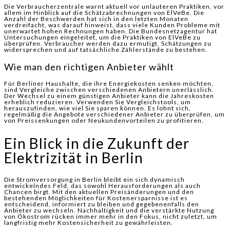
Die Verbraucherzentrale warnt aktuell vor unlauteren Praktiken, vor
allem im Hinblick auf die Schätzabrechnungen von ElVeBe. Die
Anzahl der Beschwerden hat sich in den letzten Monaten
verdreifacht, was darauf hinweist, dass viele Kunden Probleme mit
unerwartet hohen Rechnungen haben. Die Bundesnetzagentur hat
Untersuchungen eingeleitet, um die Praktiken von ElVeBe zu
überprüfen. Verbraucher werden dazu ermutigt, Schätzungen zu
widersprechen und auf tatsächliche Zählerstände zu bestehen.
Wie man den richtigen Anbieter wählt
Für Berliner Haushalte, die ihre Energiekosten senken möchten,
sind Vergleiche zwischen verschiedenen Anbietern unerlässlich.
Der Wechsel zu einem günstigen Anbieter kann die Jahreskosten
erheblich reduzieren. Verwenden Sie Vergleichstools, um
herauszufinden, wie viel Sie sparen können. Es lohnt sich,
regelmäßig die Angebote verschiedener Anbieter zu überprüfen, um
von Preissenkungen oder Neukundenvorteilen zu profitieren.
Ein Blick in die Zukunft der
Elektrizität in Berlin
Die Stromversorgung in Berlin bleibt ein sich dynamisch
entwickelndes Feld, das sowohl Herausforderungen als auch
Chancen birgt. Mit den aktuellen Preisänderungen und den
bestehenden Möglichkeiten für Kostenersparnisse ist es
entscheidend, informiert zu bleiben und gegebenenfalls den
Anbieter zu wechseln. Nachhaltigkeit und die verstärkte Nutzung
von Ökostrom rücken immer mehr in den Fokus, nicht zuletzt, um
langfristig mehr Kostensicherheit zu gewährleisten.