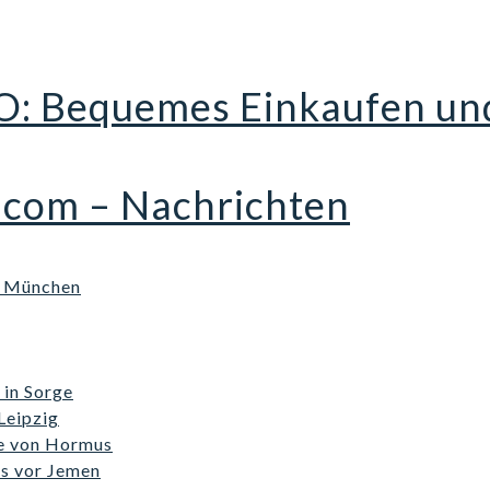
O: Bequemes Einkaufen un
.com – Nachrichten
n München
in Sorge
Leipzig
ße von Hormus
ss vor Jemen