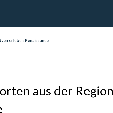
öven erleben Renaissance
sorten aus der Regi
e