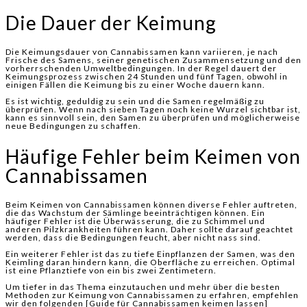
Die Dauer der Keimung
Die Keimungsdauer von Cannabissamen kann variieren, je nach
Frische des Samens, seiner genetischen Zusammensetzung und den
vorherrschenden Umweltbedingungen. In der Regel dauert der
Keimungsprozess zwischen 24 Stunden und fünf Tagen, obwohl in
einigen Fällen die Keimung bis zu einer Woche dauern kann.
Es ist wichtig, geduldig zu sein und die Samen regelmäßig zu
überprüfen. Wenn nach sieben Tagen noch keine Wurzel sichtbar ist,
kann es sinnvoll sein, den Samen zu überprüfen und möglicherweise
neue Bedingungen zu schaffen.
Häufige Fehler beim Keimen von
Cannabissamen
Beim Keimen von Cannabissamen können diverse Fehler auftreten,
die das Wachstum der Sämlinge beeinträchtigen können. Ein
häufiger Fehler ist die Überwässerung, die zu Schimmel und
anderen Pilzkrankheiten führen kann. Daher sollte darauf geachtet
werden, dass die Bedingungen feucht, aber nicht nass sind.
Ein weiterer Fehler ist das zu tiefe Einpflanzen der Samen, was den
Keimling daran hindern kann, die Oberfläche zu erreichen. Optimal
ist eine Pflanztiefe von ein bis zwei Zentimetern.
Um tiefer in das Thema einzutauchen und mehr über die besten
Methoden zur Keimung von Cannabissamen zu erfahren, empfehlen
wir den folgenden [Guide für Cannabissamen keimen lassen]