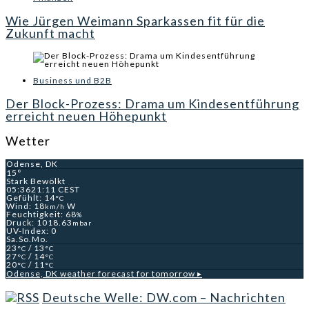
Wie Jürgen Weimann Sparkassen fit für die
Zukunft macht
Business und B2B
Der Block-Prozess: Drama um Kindesentführung
erreicht neuen Höhepunkt
Wetter
Odense, DK
15°
Stark Bewölkt
05:36
21:11 CEST
Gefühlt: 14
°C
Wind: 18
W
km/h
Feuchtigkeit: 68
%
Druck: 1018.63
mbar
UV-Index: 0
Sa.
So.
Mo.
23
/ 13
°C
°C
27
/ 14
°C
°C
20
/ 11
°C
°C
Odense, DK
weather forecast for tomorrow ▸
Deutsche Welle: DW.com – Nachrichten