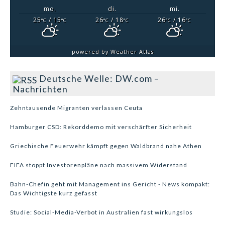
mo.
di.
mi.
25
/ 15
26
/ 18
26
/ 16
°C
°C
°C
°C
°C
°C
powered by
Weather Atlas
Deutsche Welle: DW.com –
Nachrichten
Zehntausende Migranten verlassen Ceuta
Hamburger CSD: Rekorddemo mit verschärfter Sicherheit
Griechische Feuerwehr kämpft gegen Waldbrand nahe Athen
FIFA stoppt Investorenpläne nach massivem Widerstand
Bahn-Chefin geht mit Management ins Gericht - News kompakt:
Das Wichtigste kurz gefasst
Studie: Social-Media-Verbot in Australien fast wirkungslos