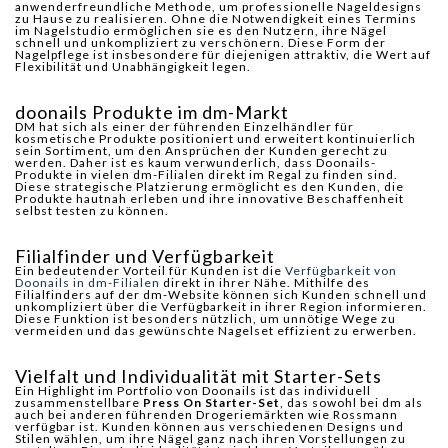
anwenderfreundliche Methode, um professionelle Nageldesigns
zu Hause zu realisieren. Ohne die Notwendigkeit eines Termins
im Nagelstudio ermöglichen sie es den Nutzern, ihre Nägel
schnell und unkompliziert zu verschönern. Diese Form der
Nagelpflege ist insbesondere für diejenigen attraktiv, die Wert auf
Flexibilität und Unabhängigkeit legen.
doonails Produkte im dm-Markt
DM hat sich als einer der führenden Einzelhändler für
kosmetische Produkte positioniert und erweitert kontinuierlich
sein Sortiment, um den Ansprüchen der Kunden gerecht zu
werden. Daher ist es kaum verwunderlich, dass Doonails-
Produkte in vielen dm-Filialen direkt im Regal zu finden sind.
Diese strategische Platzierung ermöglicht es den Kunden, die
Produkte hautnah erleben und ihre innovative Beschaffenheit
selbst testen zu können.
Filialfinder und Verfügbarkeit
Ein bedeutender Vorteil für Kunden ist die
Verfügbarkeit von
Doonails in dm-Filialen
direkt in ihrer Nähe. Mithilfe des
Filialfinders auf der dm-Website können sich Kunden schnell und
unkompliziert über die Verfügbarkeit in ihrer Region informieren.
Diese Funktion ist besonders nützlich, um unnötige Wege zu
vermeiden und das gewünschte Nagelset effizient zu erwerben.
Vielfalt und Individualität mit Starter-Sets
Ein Highlight im Portfolio von Doonails ist das individuell
zusammenstellbare
Press On Starter-Set
, das sowohl bei dm als
auch bei anderen führenden Drogeriemärkten wie Rossmann
verfügbar ist. Kunden können aus verschiedenen Designs und
Stilen wählen, um ihre Nägel ganz nach ihren Vorstellungen zu