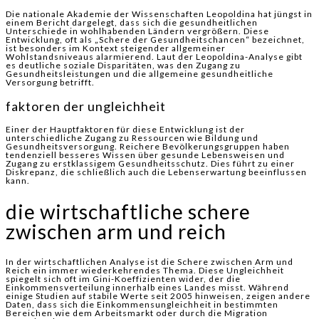
Die nationale Akademie der Wissenschaften Leopoldina hat jüngst in
einem Bericht dargelegt, dass sich die gesundheitlichen
Unterschiede in wohlhabenden Ländern vergrößern. Diese
Entwicklung, oft als „Schere der Gesundheitschancen“ bezeichnet,
ist besonders im Kontext steigender allgemeiner
Wohlstandsniveaus alarmierend. Laut der Leopoldina-Analyse gibt
es deutliche soziale Disparitäten, was den Zugang zu
Gesundheitsleistungen und die allgemeine gesundheitliche
Versorgung betrifft.
faktoren der ungleichheit
Einer der Hauptfaktoren für diese Entwicklung ist der
unterschiedliche Zugang zu Ressourcen wie Bildung und
Gesundheitsversorgung. Reichere Bevölkerungsgruppen haben
tendenziell besseres Wissen über gesunde Lebensweisen und
Zugang zu erstklassigem Gesundheitsschutz. Dies führt zu einer
Diskrepanz, die schließlich auch die Lebenserwartung beeinflussen
kann.
die wirtschaftliche schere
zwischen arm und reich
In der wirtschaftlichen Analyse ist die Schere zwischen Arm und
Reich ein immer wiederkehrendes Thema. Diese Ungleichheit
spiegelt sich oft im Gini-Koeffizienten wider, der die
Einkommensverteilung innerhalb eines Landes misst. Während
einige Studien auf stabile Werte seit 2005 hinweisen, zeigen andere
Daten, dass sich die Einkommensungleichheit in bestimmten
Bereichen wie dem Arbeitsmarkt oder durch die Migration