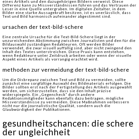
eines Artikels und den dazugehörigen Bildern verweist. Diese
Differenz kann zu Missverständnissen führen und das Vertrauen der
Leser in eine Quelle untergraben. Im digitalen Zeitalter, in dem
Bilder eine starke Aussagekraft besitzen, ist es unerlässlich, dass
Text und Bild harmonisch aufeinander abgestimmt sind.
ursachen der text-bild-schere
Eine zentrale Ursache für die Text-Bild-Schere liegt in der
unzureichenden Abstimmung zwischen Journalisten und den für die
Bildauswahl zuständigen Redakteuren. Oft werden Bilder
verwendet, die zwar visuell auffällig sind, aber nicht zwingend den
Inhalt des Textes unterstreichen. Diese Praxis kann entstehen,
wenn Redakteure unter Zeitdruck arbeiten oder wenn der visuelle
Aspekt eines Artikels als vorrangig erachtet wird.
methoden zur vermeidung der text-bild-schere
Um die Diskrepanz zwischen Text und Bild zu vermeiden, sollte
zunächst eine sorgfältige Auswahl des Bildmaterials erfolgen. Die
Bilder sollten erst nach der Fertigstellung des Artikels ausgewählt
werden, um sicherzustellen, dass sie den Inhalt präzise
widerspiegeln. Ein „Gegencheck“ durch andere
Redaktionsmitglieder kann ebenfalls dazu beitragen, mögliche
Missverständnisse zu vermeiden. Diese Maßnahmen verbessern
nicht nur die journalistische Qualität, sondern auch die
Glaubwürdigkeit der Publikationen.
gesundheitschancen: die schere
der ungleichheit