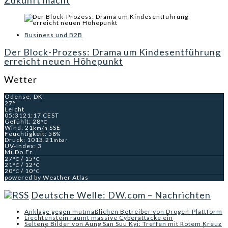
Zukunft macht
Business und B2B
Der Block-Prozess: Drama um Kindesentführung
erreicht neuen Höhepunkt
Wetter
Odense, DK
27°
Leicht
05:31
21:17 CEST
Gefühlt: 28
°C
Wind: 21
SSE
km/h
Feuchtigkeit: 58
%
Druck: 1013.21
mbar
UV-Index: 3
Mi.
Do.
Fr.
27
/ 15
°C
°C
21
/ 12
°C
°C
20
/ 10
°C
°C
powered by
Weather Atlas
Deutsche Welle: DW.com – Nachrichten
Anklage gegen mutmaßlichen Betreiber von Drogen-Plattform
Liechtenstein räumt massive Cyberattacke ein
Seltene Bilder von Aung San Suu Kyi: Treffen mit Rotem Kreuz