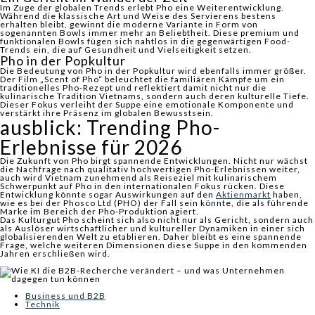
Im Zuge der globalen Trends erlebt Pho eine Weiterentwicklung.
Während die klassische Art und Weise des Servierens bestens
erhalten bleibt, gewinnt die moderne Variante in Form von
sogenannten
Bowls
immer mehr an Beliebtheit. Diese premium und
funktionalen Bowls fügen sich nahtlos in die gegenwärtigen Food-
Trends ein, die auf Gesundheit und Vielseitigkeit setzen.
Pho in der Popkultur
Die Bedeutung von Pho in der Popkultur wird ebenfalls immer größer.
Der Film „Scent of Pho“ beleuchtet die familiären Kämpfe um ein
traditionelles Pho-Rezept und reflektiert damit nicht nur die
kulinarische Tradition Vietnams, sondern auch deren kulturelle Tiefe.
Dieser Fokus verleiht der Suppe eine emotionale Komponente und
verstärkt ihre Präsenz im globalen Bewusstsein.
ausblick: Trending Pho-
Erlebnisse für 2026
Die Zukunft von Pho birgt spannende Entwicklungen. Nicht nur wächst
die Nachfrage nach qualitativ hochwertigen Pho-Erlebnissen weiter,
auch wird Vietnam zunehmend als Reiseziel mit kulinarischem
Schwerpunkt auf Pho in den internationalen Fokus rücken. Diese
Entwicklung könnte sogar Auswirkungen auf den
Aktienmarkt
haben,
wie es bei der Phosco Ltd (PHO) der Fall sein könnte, die als führende
Marke im Bereich der Pho-Produktion agiert.
Das Kulturgut Pho scheint sich also nicht nur als Gericht, sondern auch
als Auslöser wirtschaftlicher und kultureller Dynamiken in einer sich
globalisierenden Welt zu etablieren. Daher bleibt es eine spannende
Frage, welche weiteren Dimensionen diese Suppe in den kommenden
Jahren erschließen wird.
Business und B2B
Technik