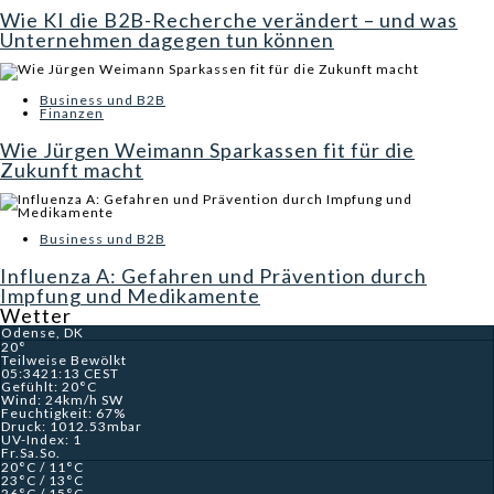
Wie KI die B2B-Recherche verändert – und was
Unternehmen dagegen tun können
Business und B2B
Finanzen
Wie Jürgen Weimann Sparkassen fit für die
Zukunft macht
Business und B2B
Influenza A: Gefahren und Prävention durch
Impfung und Medikamente
Wetter
Odense, DK
20°
Teilweise Bewölkt
05:34
21:13 CEST
Gefühlt: 20
°C
Wind: 24
km/h
SW
Feuchtigkeit: 67
%
Druck: 1012.53
mbar
UV-Index: 1
Fr.
Sa.
So.
20
°C
/ 11
°C
23
°C
/ 13
°C
26
°C
/ 15
°C