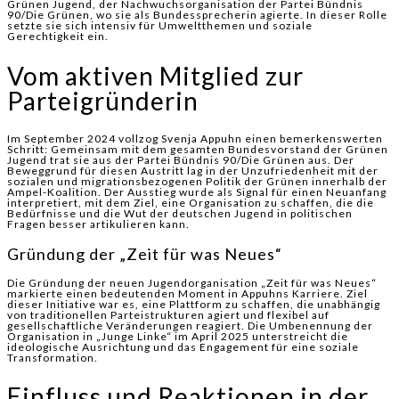
Grünen Jugend, der Nachwuchsorganisation der Partei Bündnis
90/Die Grünen, wo sie als Bundessprecherin agierte. In dieser Rolle
setzte sie sich intensiv für Umweltthemen und soziale
Gerechtigkeit ein.
Vom aktiven Mitglied zur
Parteigründerin
Im September 2024 vollzog Svenja Appuhn einen bemerkenswerten
Schritt: Gemeinsam mit dem gesamten Bundesvorstand der Grünen
Jugend trat sie aus der Partei Bündnis 90/Die Grünen aus. Der
Beweggrund für diesen Austritt lag in der Unzufriedenheit mit der
sozialen und migrationsbezogenen Politik der Grünen innerhalb der
Ampel-Koalition. Der Ausstieg wurde als Signal für einen Neuanfang
interpretiert, mit dem Ziel, eine Organisation zu schaffen, die die
Bedürfnisse und die Wut der deutschen Jugend in politischen
Fragen besser artikulieren kann.
Gründung der „Zeit für was Neues“
Die Gründung der neuen Jugendorganisation „Zeit für was Neues“
markierte einen bedeutenden Moment in Appuhns Karriere. Ziel
dieser Initiative war es, eine Plattform zu schaffen, die unabhängig
von traditionellen Parteistrukturen agiert und flexibel auf
gesellschaftliche Veränderungen reagiert. Die Umbenennung der
Organisation in „Junge Linke“ im April 2025 unterstreicht die
ideologische Ausrichtung und das Engagement für eine soziale
Transformation.
Einfluss und Reaktionen in der