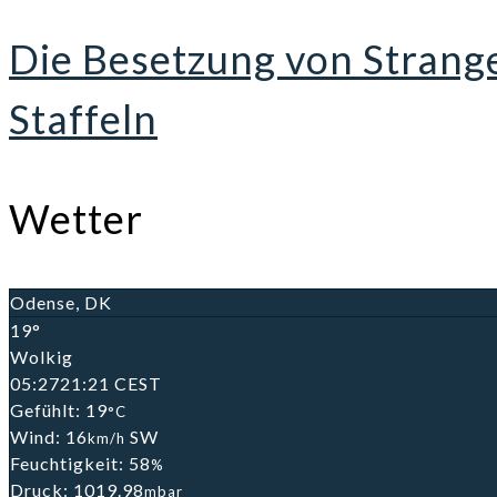
Die Besetzung von Strange
Staffeln
Wetter
Odense, DK
19°
Wolkig
05:27
21:21 CEST
Gefühlt: 19
°C
Wind: 16
SW
km/h
Feuchtigkeit: 58
%
Druck: 1019.98
mbar