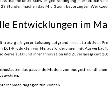
e Aufnahme unter schwierigen Bedingungen erheblich verb
von 28 Stunden machen das Mic 3 zum bevorzugten Werkze
lle Entwicklungen im Ma
5 trotz geringerer Leistung aufgrund ihres attraktiven Pr
on DJI-Produkten vor Herausforderungen mit Ausverkauft
c-Serie aufgrund ihrer Innovation und Zuverlässigkeit 20
enthusiasten das passende Modell, von budgetfreundlichen
abzuwägen.