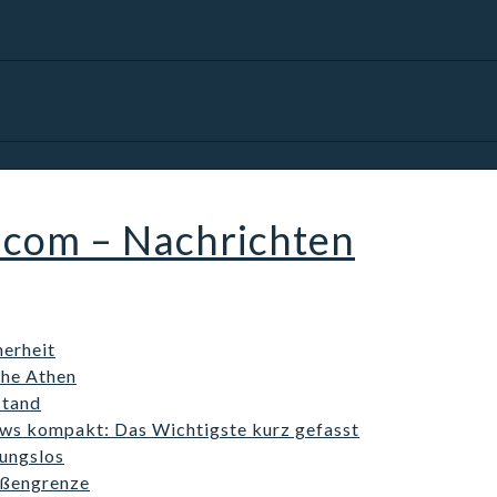
.com – Nachrichten
erheit
ahe Athen
stand
ws kompakt: Das Wichtigste kurz gefasst
kungslos
ußengrenze