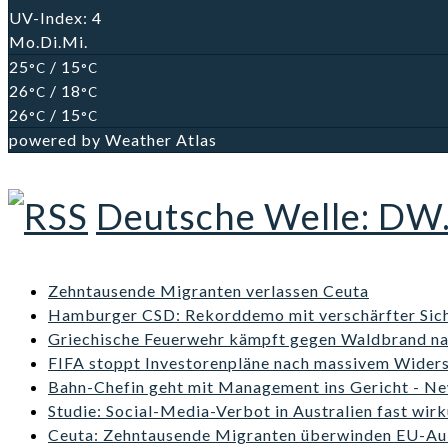
UV-Index: 4
Mo.
Di.
Mi.
25
/ 15
°C
°C
26
/ 18
°C
°C
26
/ 15
°C
°C
powered by
Weather Atlas
Deutsche Welle: DW
Zehntausende Migranten verlassen Ceuta
Hamburger CSD: Rekorddemo mit verschärfter Sich
Griechische Feuerwehr kämpft gegen Waldbrand n
FIFA stoppt Investorenpläne nach massivem Wider
Bahn-Chefin geht mit Management ins Gericht - Ne
Studie: Social-Media-Verbot in Australien fast wir
Ceuta: Zehntausende Migranten überwinden EU-A