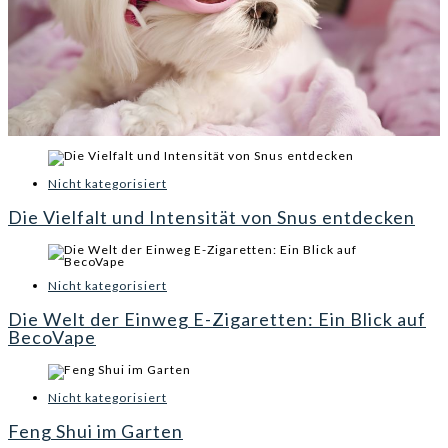
Nicht kategorisiert
Die Vielfalt und Intensität von Snus entdecken
Nicht kategorisiert
Die Welt der Einweg E-Zigaretten: Ein Blick auf
BecoVape
Nicht kategorisiert
Feng Shui im Garten