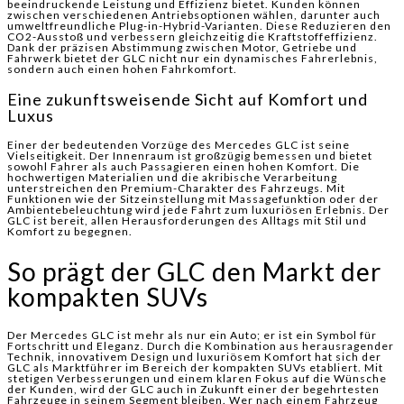
beeindruckende Leistung und Effizienz bietet. Kunden können
zwischen verschiedenen Antriebsoptionen wählen, darunter auch
umweltfreundliche Plug-in-Hybrid-Varianten. Diese Reduzieren den
CO2-Ausstoß und verbessern gleichzeitig die Kraftstoffeffizienz.
Dank der präzisen Abstimmung zwischen Motor, Getriebe und
Fahrwerk bietet der GLC nicht nur ein dynamisches Fahrerlebnis,
sondern auch einen hohen Fahrkomfort.
Eine zukunftsweisende Sicht auf Komfort und
Luxus
Einer der bedeutenden Vorzüge des Mercedes GLC ist seine
Vielseitigkeit. Der Innenraum ist großzügig bemessen und bietet
sowohl Fahrer als auch Passagieren einen hohen Komfort. Die
hochwertigen Materialien und die akribische Verarbeitung
unterstreichen den Premium-Charakter des Fahrzeugs. Mit
Funktionen wie der Sitzeinstellung mit Massagefunktion oder der
Ambientebeleuchtung wird jede Fahrt zum luxuriösen Erlebnis. Der
GLC ist bereit, allen Herausforderungen des Alltags mit Stil und
Komfort zu begegnen.
So prägt der GLC den Markt der
kompakten SUVs
Der Mercedes GLC ist mehr als nur ein Auto; er ist ein Symbol für
Fortschritt und Eleganz. Durch die Kombination aus herausragender
Technik, innovativem Design und luxuriösem Komfort hat sich der
GLC als Marktführer im Bereich der kompakten SUVs etabliert. Mit
stetigen Verbesserungen und einem klaren Fokus auf die Wünsche
der Kunden, wird der GLC auch in Zukunft einer der begehrtesten
Fahrzeuge in seinem Segment bleiben. Wer nach einem Fahrzeug