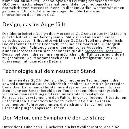
Kombination aus Stil, Technologie und Leistung repräsentiert der
GLC die unnachgiebige Faszination und den technologischen
Fortschritt von Mercedes-Benz. In diesem Artikel werfen wir einen
genaueren Blick auf die herausragenden Merkmale und
Innovationen des neuen GLC.
Design, das ins Auge fällt
Das überarbeitete Design des Mercedes GLC setzt neue Maßstäbe in
puncto Ästhetik und Aerodynamik. Mit klaren Linien und einer
selbstbewussten Silhouette wirkt der GLC kraftvoll und dynamisch.
Die charakteristische Frontschürze und der markante Kühlergrill
verleihen dem Fahrzeug sein unverkennbares Aussehen. Viele
Kunden interessieren sich besonders für die
Mercedes-Benz GLC
Designoptionen
, die es ihnen ermöglichen, ihr Fahrzeug individuell
zu gestalten. Ob Panoramadach oder LED-Lichtsignatur, der GLC
überzeugt mit luxuriösen Details.
Technologie auf dem neuesten Stand
Im Inneren des GLC finden sich hochmoderne Technologien, die
sowohl Komfort als auch Sicherheit erhöhen. Das MBUX (Mercedes-
Benz User Experience) Infotainmentsystem erlaubt eine intuitive
Steuerung per Sprachbefehl oder Touchscreen. Die umfangreiche
Sicherheitsausstattung umfasst unter anderem adaptive
Fahrassistenzsysteme, die den Fahrer in verschiedenen Situationen
unterstützen. Besonders hervorzuheben ist die Auswahl an
intelligenten Fahrprogrammen, die sich an unterschiedliche
Fahrbedingungen anpassen lassen.
Der Motor, eine Symphonie der Leistung
Unter der Haube des GLC arbeitet ein kraftvoller Motor, der eine