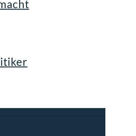
 macht
itiker