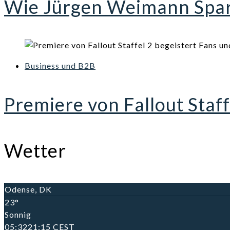
Wie Jürgen Weimann Spark
Business und B2B
Premiere von Fallout Staff
Wetter
Odense, DK
23°
Sonnig
05:32
21:15 CEST