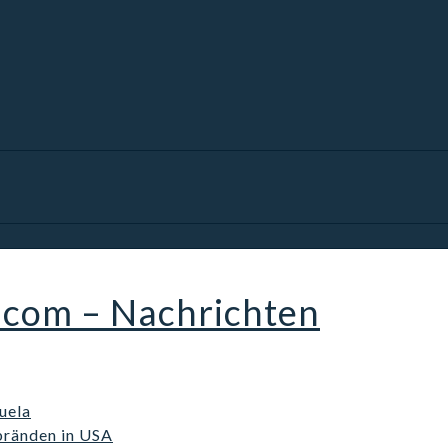
.com – Nachrichten
uela
bränden in USA