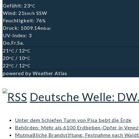
Gefühlt: 23
°C
Wind: 21
SSW
km/h
Feuchtigkeit: 76
%
Druck: 1009.14
mbar
UV-Index: 3
Do.
Fr.
Sa.
21
/ 12
°C
°C
20
/ 10
°C
°C
22
/ 12
°C
°C
powered by
Weather Atlas
Deutsche Welle: DW
Unter dem Schiefen Turm von Pisa bebt die Erde
Behörden: Mehr als 6100 Erdbeben-Opfer in Venez
Mutmaßliche Brandstiftung: Festnahme nach Wald