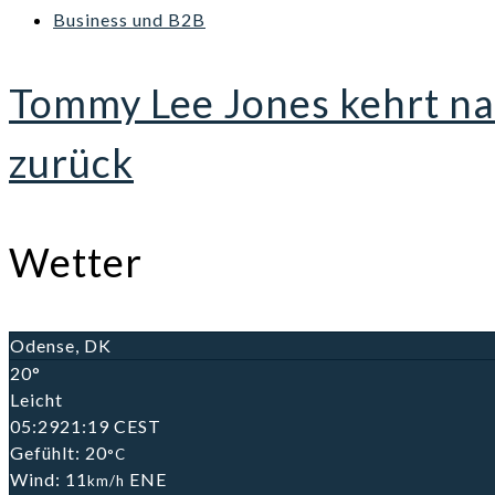
Business und B2B
Tommy Lee Jones kehrt na
zurück
Wetter
Odense, DK
20°
Leicht
05:29
21:19 CEST
Gefühlt: 20
°C
Wind: 11
ENE
km/h