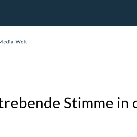
l-Media-Welt
strebende Stimme in d