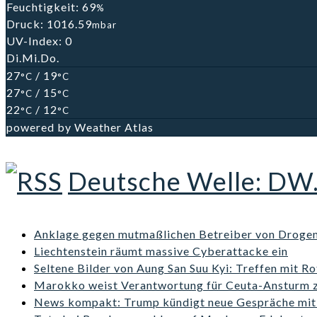
Feuchtigkeit: 69
%
Druck: 1016.59
mbar
UV-Index: 0
Di.
Mi.
Do.
27
/ 19
°C
°C
27
/ 15
°C
°C
22
/ 12
°C
°C
powered by
Weather Atlas
Deutsche Welle: DW
Anklage gegen mutmaßlichen Betreiber von Droge
Liechtenstein räumt massive Cyberattacke ein
Seltene Bilder von Aung San Suu Kyi: Treffen mit R
Marokko weist Verantwortung für Ceuta-Ansturm 
News kompakt: Trump kündigt neue Gespräche mit 