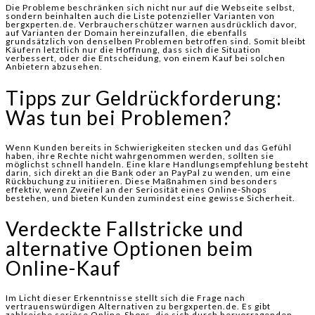
Die Probleme beschränken sich nicht nur auf die Webseite selbst,
sondern beinhalten auch die Liste potenzieller Varianten von
bergxperten.de. Verbraucherschützer warnen ausdrücklich davor,
auf Varianten der Domain hereinzufallen, die ebenfalls
grundsätzlich von denselben Problemen betroffen sind. Somit bleibt
Käufern letztlich nur die Hoffnung, dass sich die Situation
verbessert, oder die Entscheidung, von einem Kauf bei solchen
Anbietern abzusehen.
Tipps zur Geldrückforderung:
Was tun bei Problemen?
Wenn Kunden bereits in Schwierigkeiten stecken und das Gefühl
haben, ihre Rechte nicht wahrgenommen werden, sollten sie
möglichst schnell handeln. Eine klare Handlungsempfehlung besteht
darin, sich direkt an die Bank oder an PayPal zu wenden, um eine
Rückbuchung zu initiieren. Diese Maßnahmen sind besonders
effektiv, wenn Zweifel an der Seriosität eines Online-Shops
bestehen, und bieten Kunden zumindest eine gewisse Sicherheit.
Verdeckte Fallstricke und
alternative Optionen beim
Online-Kauf
Im Licht dieser Erkenntnisse stellt sich die Frage nach
vertrauenswürdigen Alternativen zu bergxperten.de. Es gibt
zahlreiche seriöse Online-Shops, die sich durch hervorragenden