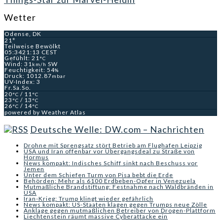
Wetter
Odense, DK
21°
Teilweise Bewölkt
05:34
21:13 CEST
Gefühlt: 21
°C
Wind: 31
SW
km/h
Feuchtigkeit: 54
%
Druck: 1012.87
mbar
UV-Index: 3
Fr.
Sa.
So.
20
/ 11
°C
°C
23
/ 13
°C
°C
26
/ 14
°C
°C
powered by
Weather Atlas
Deutsche Welle: DW.com – Nachrichten
Drohne mit Sprengsatz stört Betrieb am Flughafen Leipzig
USA und Iran offenbar vor Übergangsdeal zu Straße von
Hormus
News kompakt: Indisches Schiff sinkt nach Beschuss vor
Jemen
Unter dem Schiefen Turm von Pisa bebt die Erde
Behörden: Mehr als 6100 Erdbeben-Opfer in Venezuela
Mutmaßliche Brandstiftung: Festnahme nach Waldbränden in
USA
Iran-Krieg: Trump klingt wieder gefährlich
News kompakt: US-Staaten klagen gegen Trumps neue Zölle
Anklage gegen mutmaßlichen Betreiber von Drogen-Plattform
Liechtenstein räumt massive Cyberattacke ein