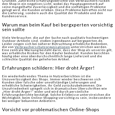
Gründen. Zahlreiche Erfahrungsberichte von Verbrauchern rücken
den Shop in ein negatives Licht, wobei das Hauptaugenmerk auf
seine mangelhafte Zuverlässigkeit und die vielfältigen Probleme
gelegt wird, die Kunden erleben. Diese Probleme betreffen nicht nur
die Lieferung, sondern auch die Qualität der Produkte und den
Kundenservice.
Warum man beim Kauf bei bergxperten vorsichtig
sein sollte
Viele Verbraucher, die auf der Suche nach qualitativ hochwertigen
Outdoor-Artikeln sind, stoßen irgendwann auf bergxperten.de.
Leider zeigen sich bei näherer Betrachtung erhebliche Bedenken,
die von
Verbraucherschutzorganisationen
unterstrichen werden.
Eine zentrale Warnung besteht darin, dass der Shop als unseriös gilt,
was erhebliche Risiken für den Käufer bedeutet. Kunden berichten
häufig über eine überdurchschnittlich lange Lieferzeit und die
schlechte Qualität der gelieferten Artikel.
Erfahrungen schildern: Hier droht Ärger!
Ein wiederkehrendes Thema in Nutzerberichten ist die
Unzuverlässigkeit des Shops. Immer wieder beschweren sich
Kunden über falsche oder unvollständige Lieferungen und
erhebliche Schwierigkeiten, ihr Geld zurückzubekommen. Die
Unzufriedenheit spiegelt sich in dramatischen Überschriften wie
„Hier droht Ärger!“ wider und wird durch persönliche
Erfahrungsberichte bestätigt. Solche Erlebnisse unterstreichen die
Wichtigkeit, beim Online-Shopping vorsichtig zu sein, insbesondere
bei weniger bekannten Anbietern.
Vorsicht vor problematischen Online-Shops