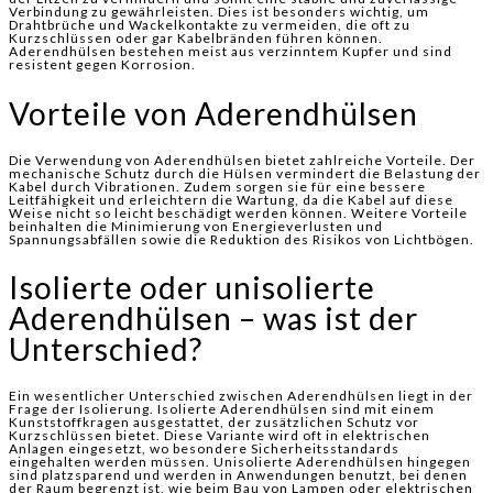
Verbindung zu gewährleisten. Dies ist besonders wichtig, um
Drahtbrüche und Wackelkontakte zu vermeiden, die oft zu
Kurzschlüssen oder gar Kabelbränden führen können.
Aderendhülsen bestehen meist aus verzinntem Kupfer und sind
resistent gegen Korrosion.
Vorteile von Aderendhülsen
Die Verwendung von Aderendhülsen bietet zahlreiche Vorteile. Der
mechanische Schutz durch die Hülsen vermindert die Belastung der
Kabel durch Vibrationen. Zudem sorgen sie für eine bessere
Leitfähigkeit und erleichtern die Wartung, da die Kabel auf diese
Weise nicht so leicht beschädigt werden können. Weitere Vorteile
beinhalten die Minimierung von Energieverlusten und
Spannungsabfällen sowie die Reduktion des Risikos von Lichtbögen.
Isolierte oder unisolierte
Aderendhülsen – was ist der
Unterschied?
Ein wesentlicher Unterschied zwischen Aderendhülsen liegt in der
Frage der Isolierung. Isolierte Aderendhülsen sind mit einem
Kunststoffkragen ausgestattet, der zusätzlichen Schutz vor
Kurzschlüssen bietet. Diese Variante wird oft in elektrischen
Anlagen eingesetzt, wo besondere Sicherheitsstandards
eingehalten werden müssen. Unisolierte Aderendhülsen hingegen
sind platzsparend und werden in Anwendungen benutzt, bei denen
der Raum begrenzt ist, wie beim Bau von Lampen oder elektrischen