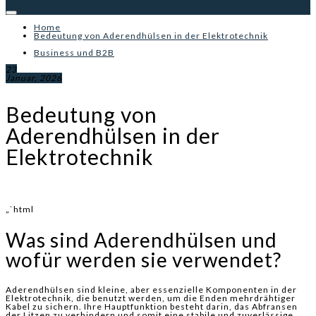
Home
Bedeutung von Aderendhülsen in der Elektrotechnik
Business und B2B
23
Januar, 2026
Bedeutung von
Aderendhülsen in der
Elektrotechnik
„`html
Was sind Aderendhülsen und
wofür werden sie verwendet?
Aderendhülsen sind kleine, aber essenzielle Komponenten in der
Elektrotechnik, die benutzt werden, um die Enden mehrdrähtiger
Kabel zu sichern. Ihre Hauptfunktion besteht darin, das Abfransen
der Litzen zu verhindern und somit eine stabile und zuverlässige