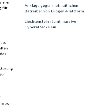
sieren.
Anklage gegen mutmaßlichen
g für
Betreiber von Drogen-Plattform
Liechtenstein räumt massive
Cyberattacke ein
ncto
alten
 das
r
ings-