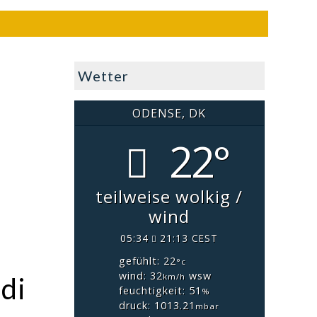
Wetter
ODENSE, DK
22°
teilweise wolkig /
wind
05:34
21:13 CEST
gefühlt: 22
°c
wind: 32
wsw
km/h
di
feuchtigkeit: 51
%
druck: 1013.21
mbar