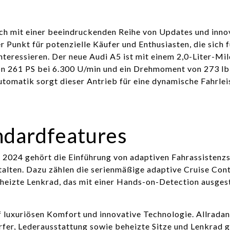
ich mit einer beeindruckenden Reihe von Updates und inno
r Punkt für potenzielle Käufer und Enthusiasten, die sich f
nteressieren. Der neue Audi A5 ist mit einem 2,0-Liter-Mil
on 261 PS bei 6.300 U/min und ein Drehmoment von 273 lb-
utomatik sorgt dieser Antrieb für eine dynamische Fahrlei
ndardfeatures
2024 gehört die Einführung von adaptiven Fahrassistenz
talten. Dazu zählen die serienmäßige adaptive Cruise Cont
beheizte Lenkrad, das mit einer Hands-on-Detection ausges
f luxuriösen Komfort und innovative Technologie. Allradan
er, Lederausstattung sowie beheizte Sitze und Lenkrad 