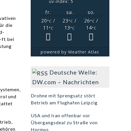
uv-index: 5
fr.
sa.
so.
vativen
20
/
23
/
26
/
°C
°C
°C
ür die
11
13
14
°C
°C
°C
d-
ft bei
stung
powered by
Weather Atlas
Deutsche Welle:
DW.com – Nachrichten
systemen,
Drohne mit Sprengsatz stört
rol und
Betrieb am Flughafen Leipzig
tattet
USA und Iran offenbar vor
trieb,
Übergangsdeal zu Straße von
gehören
Hormus