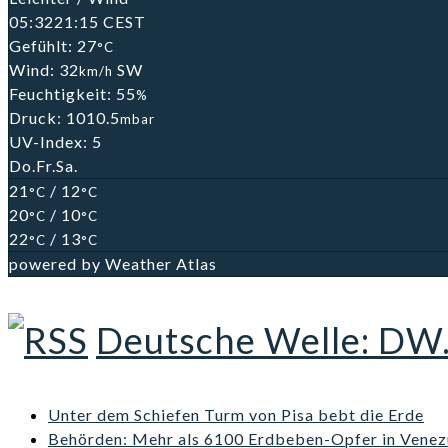
05:32
21:15 CEST
Gefühlt: 27
°C
Wind: 32
SW
km/h
Feuchtigkeit: 55
%
Druck: 1010.5
mbar
UV-Index: 5
Do.
Fr.
Sa.
21
/ 12
°C
°C
20
/ 10
°C
°C
22
/ 13
°C
°C
powered by
Weather Atlas
Deutsche Welle: DW
Unter dem Schiefen Turm von Pisa bebt die Erde
Behörden: Mehr als 6100 Erdbeben-Opfer in Venez