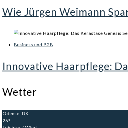
Wie Jürgen Weimann Spark
Business und B2B
Innovative Haarpflege: D
Wetter
Odense, DK
26°
Leichter / Wind