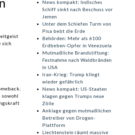
n
News kompakt: Indisches
Schiff sinkt nach Beschuss vor
Jemen
Unter dem Schiefen Turm von
Pisa bebt die Erde
eitgeist
Behörden: Mehr als 6100
 sich
Erdbeben-Opfer in Venezuela
Mutmaßliche Brandstiftung:
Festnahme nach Waldbränden
in USA
Iran-Krieg: Trump klingt
wieder gefährlich
Comeback.
News kompakt: US-Staaten
h sowohl
klagen gegen Trumps neue
ungskraft
Zölle
Anklage gegen mutmaßlichen
Betreiber von Drogen-
Plattform
Liechtenstein räumt massive