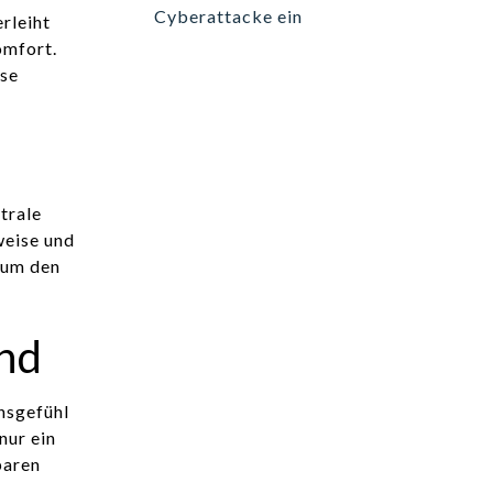
Cyberattacke ein
rleiht
omfort.
sse
trale
weise und
um den
nd
nsgefühl
nur ein
baren