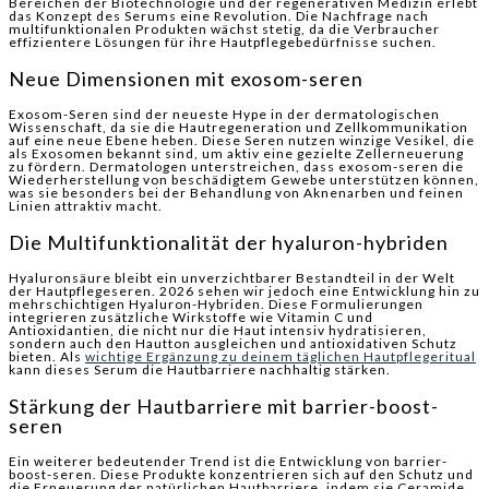
Bereichen der Biotechnologie und der regenerativen Medizin erlebt
das Konzept des Serums eine Revolution. Die Nachfrage nach
multifunktionalen Produkten wächst stetig, da die Verbraucher
effizientere Lösungen für ihre Hautpflegebedürfnisse suchen.
Neue Dimensionen mit exosom-seren
Exosom-Seren sind der neueste Hype in der dermatologischen
Wissenschaft, da sie die Hautregeneration und Zellkommunikation
auf eine neue Ebene heben. Diese Seren nutzen winzige Vesikel, die
als Exosomen bekannt sind, um aktiv eine gezielte Zellerneuerung
zu fördern. Dermatologen unterstreichen, dass exosom-seren die
Wiederherstellung von beschädigtem Gewebe unterstützen können,
was sie besonders bei der Behandlung von Aknenarben und feinen
Linien attraktiv macht.
Die Multifunktionalität der hyaluron-hybriden
Hyaluronsäure bleibt ein unverzichtbarer Bestandteil in der Welt
der Hautpflegeseren. 2026 sehen wir jedoch eine Entwicklung hin zu
mehrschichtigen Hyaluron-Hybriden. Diese Formulierungen
integrieren zusätzliche Wirkstoffe wie Vitamin C und
Antioxidantien, die nicht nur die Haut intensiv hydratisieren,
sondern auch den Hautton ausgleichen und antioxidativen Schutz
bieten. Als
wichtige Ergänzung zu deinem täglichen Hautpflegeritual
kann dieses Serum die Hautbarriere nachhaltig stärken.
Stärkung der Hautbarriere mit barrier-boost-
seren
Ein weiterer bedeutender Trend ist die Entwicklung von barrier-
boost-seren. Diese Produkte konzentrieren sich auf den Schutz und
die Erneuerung der natürlichen Hautbarriere, indem sie Ceramide