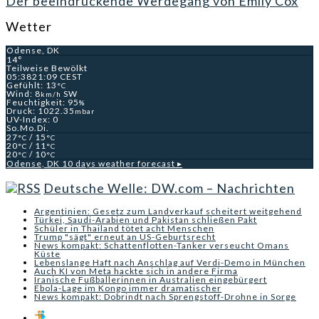
Der beeindruckende Werdegang von Emily Cox
Wetter
Odense, DK
14°
Teilweise Bewölkt
05:38
21:09 CEST
Gefühlt: 13
°C
Wind: 8
SW
km/h
Feuchtigkeit: 95
%
Druck: 1022.35
mbar
UV-Index: 0
So.
Mo.
Di.
27
/ 15
°C
°C
20
/ 11
°C
°C
20
/ 10
°C
°C
Odense, DK
10 days weather forecast ▸
Deutsche Welle: DW.com – Nachrichten
Argentinien: Gesetz zum Landverkauf scheitert weitgehend
Türkei, Saudi-Arabien und Pakistan schließen Pakt
Schüler in Thailand tötet acht Menschen
Trump "sägt" erneut an US-Geburtsrecht
News kompakt: Schattenflotten-Tanker verseucht Omans
Küste
Lebenslange Haft nach Anschlag auf Verdi-Demo in München
Auch KI von Meta hackte sich in andere Firma
Iranische Fußballerinnen in Australien eingebürgert
Ebola-Lage im Kongo immer dramatischer
News kompakt: Dobrindt nach Sprengstoff-Drohne in Sorge