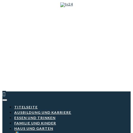
Iv24
Skip
to
content
TITELSEITE
AUSBILDUNG UND KARRIERE
ESSEN UND TRINKEN
FAMILIE UND KINDER
HAUS UND GARTEN