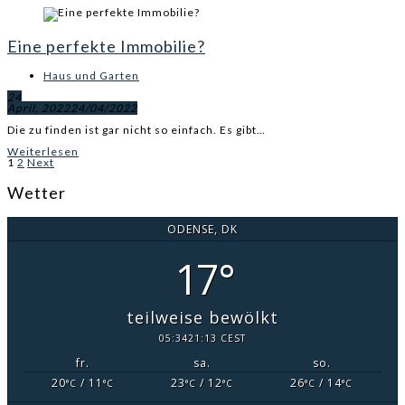
Eine perfekte Immobilie?
Haus und Garten
24
April, 2022
24/04/2022
Die zu finden ist gar nicht so einfach. Es gibt…
Weiterlesen
Beitragsnavigation
1
2
Next
Wetter
ODENSE, DK
17°
teilweise bewölkt
05:34
21:13 CEST
fr.
sa.
so.
20
/ 11
23
/ 12
26
/ 14
°C
°C
°C
°C
°C
°C